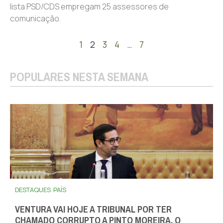
lista PSD/CDS empregam 25 assessores de
comunicação.
1
2
3
4
…
7
POPULARES NESTA SEMANA
DESTAQUES
PAÍS
VENTURA VAI HOJE A TRIBUNAL POR TER
CHAMADO CORRUPTO A PINTO MOREIRA, O