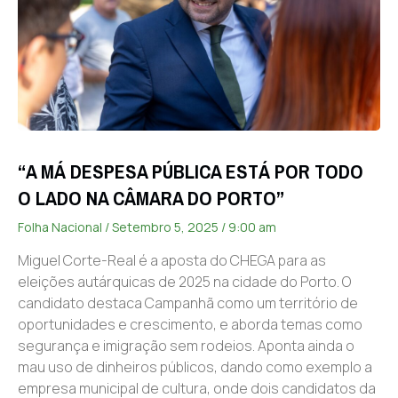
“A MÁ DESPESA PÚBLICA ESTÁ POR TODO
O LADO NA CÂMARA DO PORTO”
Folha Nacional
Setembro 5, 2025
9:00 am
Miguel Corte-Real é a aposta do CHEGA para as
eleições autárquicas de 2025 na cidade do Porto. O
candidato destaca Campanhã como um território de
oportunidades e crescimento, e aborda temas como
segurança e imigração sem rodeios. Aponta ainda o
mau uso de dinheiros públicos, dando como exemplo a
empresa municipal de cultura, onde dois candidatos da