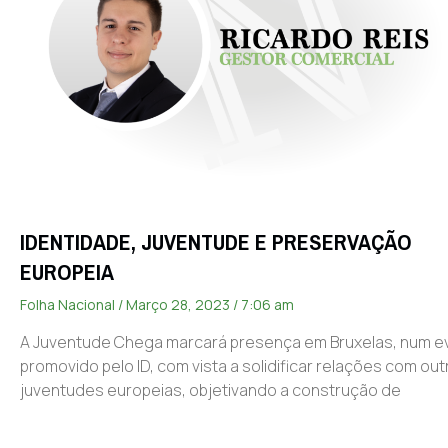
IDENTIDADE, JUVENTUDE E PRESERVAÇÃO
EUROPEIA
Folha Nacional
Março 28, 2023
7:06 am
A Juventude Chega marcará presença em Bruxelas, num 
promovido pelo ID, com vista a solidificar relações com out
juventudes europeias, objetivando a construção de