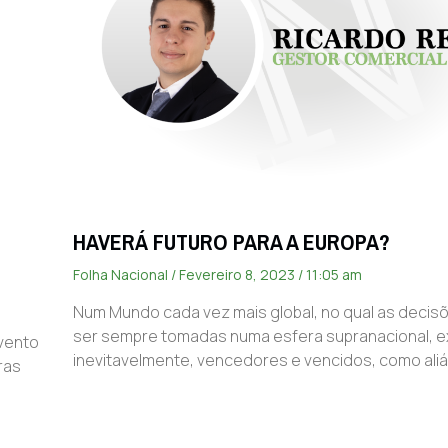
HAVERÁ FUTURO PARA A EUROPA?
Folha Nacional
Fevereiro 8, 2023
11:05 am
Num Mundo cada vez mais global, no qual as decis
ser sempre tomadas numa esfera supranacional, e
evento
inevitavelmente, vencedores e vencidos, como alia
ras