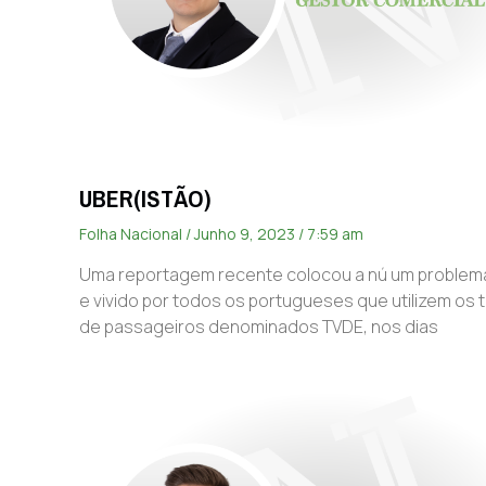
UBER(ISTÃO)
Folha Nacional
Junho 9, 2023
7:59 am
Uma reportagem recente colocou a nú um proble
e vivido por todos os portugueses que utilizem os 
de passageiros denominados TVDE, nos dias