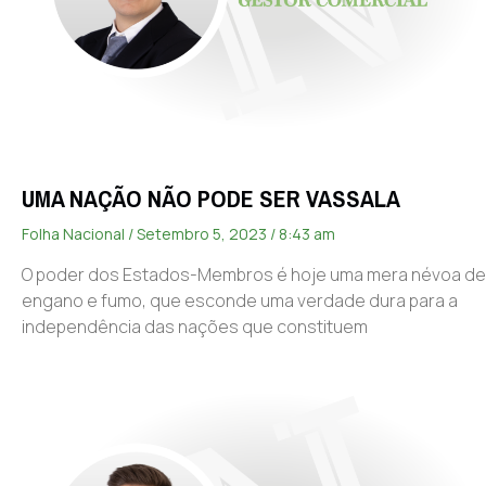
UMA NAÇÃO NÃO PODE SER VASSALA
Folha Nacional
Setembro 5, 2023
8:43 am
O poder dos Estados-Membros é hoje uma mera névoa de
engano e fumo, que esconde uma verdade dura para a
independência das nações que constituem