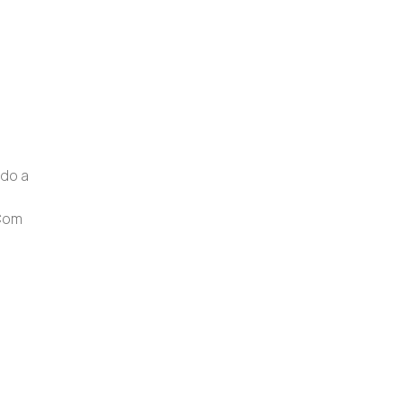
ido a
 Com