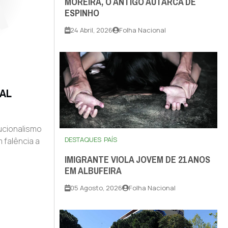
MOREIRA, O ANTIGO AUTARCA DE
ESPINHO
24 Abril, 2026
Folha Nacional
EAL
ucionalismo
DESTAQUES
PAÍS
 falência a
IMIGRANTE VIOLA JOVEM DE 21 ANOS
EM ALBUFEIRA
05 Agosto, 2026
Folha Nacional