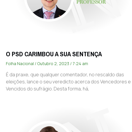
O PSD CARIMBOU A SUA SENTENÇA
Folha Nacional
Outubro 2, 2023
7:24 am
É da praxe, que qualquer comentador, no rescaldo das
eleições, lance o seu veredicto acerca dos Vencedores e
Vencidos do sufrágio. Desta forma, há,