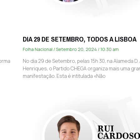
DIA 29 DE SETEMBRO, TODOS A LISBOA
Folha Nacional
Setembro 20, 2024
10:30 am
forma
No dia 29 de Setembro, pelas 15h 30, na Alameda D.
Henriques, o Partido CHEGA organiza mais uma gr
manifestação. Esta é intitulada «Não