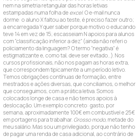
nem na simetria retangular das horas letivas
estampadas numa folha de
excel
. O e-mail nunca
dorme: o aluno X faltou ao teste, é preciso fazer outro;
a encarregada Y quer saber porque motivo o educando
teve 14 em vez de 15; escasseiam N apoios para alunos
com “classificação inferior a dez” (ainda não referi o
policiamento da linguagem? O termo “negativa” é
estigmatizante e, como tal, deve ser evitado…). Nos
cursos profissionais, não nos pagam as horas extra,
que correspondem tipicamente a um período letivo.
Temos obrigações contínuas de formação, entre
mestrados e ações diversas, que conciliamos, o melhor
que conseguimos, com a prática letiva. Somos
colocados longe de casa e não temos apoios à
deslocação. Um exemplo concreto: gasto, por
semana, aproximadamente 100€ em combustível e 25€
em portagens para trabalhar.
Grosso modo
, metade do
meu salário. Mas sou um privilegiado, porque não tenho
de pagar uma renda de casa adicional, ao contrário de