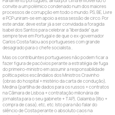
Parlamento português, ainda por cima envolvendo o
convite a um polémico condenado num dos maiores
processos de corrupção em todo o mundo. PS, BE, Livre
e PCP uniram-se em apoio a essa sessão de circo. Por
este andar, deve estar já a ser convidada a foragida
Isabel dos Santos para celebrar a “liberdade” que
sempre teve em Portugal e de que o ex-governador
Carlos Costa falou aos portugueses com grande
desagrado para o chefe socialista…
Mas os contribuintes portugueses não podem ficar a
fazer figura de pacóvios perante a estratégia de fuga
do primeiro-ministro em assumir a responsabilidade
política pelos escândalos dos Ministros Cravinho
(obras do hospital + mistério da carta de condução),
Medina (partilha de dados para os russos + contratos
na Câmara de Lisboa + contratação milionária de
jornalista para o seu gabinete + TAP), Galamba (lítio +
compra de casa), etc, etc. Isto para não falar do
silêncio de Costa perante o absoluto caos na