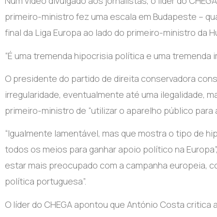
Num vídeo divulgado aos jornalistas, o líder do CHE
primeiro-ministro fez uma escala em Budapeste – qua
final da Liga Europa ao lado do primeiro-ministro da Hu
“É uma tremenda hipocrisia política e uma tremenda im
O presidente do partido de direita conservadora con
irregularidade, eventualmente até uma ilegalidade, 
primeiro-ministro de “utilizar o aparelho público para 
“Igualmente lamentável, mas que mostra o tipo de hip
todos os meios para ganhar apoio político na Europa
estar mais preocupado com a campanha europeia, com
política portuguesa”.
O líder do CHEGA apontou que António Costa critica 