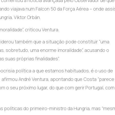
GA comentou a notícia avançada pelo Observador de que
ndo viajava num Falcon 50 da Força Aérea – onde assis
ngria, Viktor Orbán.
oralidade”, criticou Ventura.
siderou também que a situação pode constituir “uma
mas, sobretudo, uma enorme imoralidade”, acusando o
as suas próprias finalidades”.
ocrisia política a que estamos habituados, é o uso de
”, afirmou André Ventura, apontando que Costa “parece
 o seu próximo lugar, do que com gerir Portugal, com
as políticas do primeiro-ministro da Hungria, mas “mes