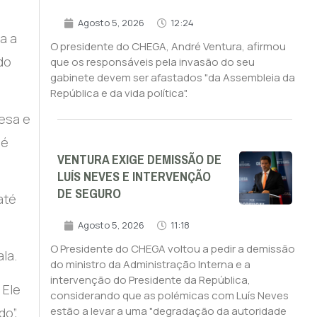
Agosto 5, 2026
12:24
a a
O presidente do CHEGA, André Ventura, afirmou
do
que os responsáveis pela invasão do seu
gabinete devem ser afastados "da Assembleia da
República e da vida política".
esa e
sé
VENTURA EXIGE DEMISSÃO DE
LUÍS NEVES E INTERVENÇÃO
DE SEGURO
até
Agosto 5, 2026
11:18
O Presidente do CHEGA voltou a pedir a demissão
la.
do ministro da Administração Interna e a
intervenção do Presidente da República,
 Ele
considerando que as polémicas com Luís Neves
estão a levar a uma "degradação da autoridade
o”,