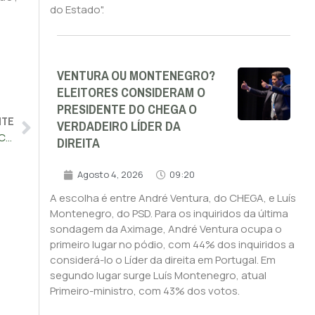
do Estado".
VENTURA OU MONTENEGRO?
ELEITORES CONSIDERAM O
PRESIDENTE DO CHEGA O
NTE
VERDADEIRO LÍDER DA
Marcelo não vê “problema político específico” na escala de Costa na Hungria
DIREITA
Agosto 4, 2026
09:20
A escolha é entre André Ventura, do CHEGA, e Luís
Montenegro, do PSD. Para os inquiridos da última
sondagem da Aximage, André Ventura ocupa o
primeiro lugar no pódio, com 44% dos inquiridos a
considerá-lo o Líder da direita em Portugal. Em
segundo lugar surge Luís Montenegro, atual
Primeiro-ministro, com 43% dos votos.