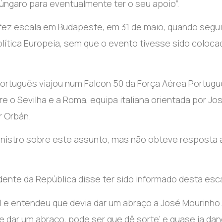
húngaro para eventualmente ter o seu apoio”.
 fez escala em Budapeste, em 31 de maio, quando segui
lítica Europeia, sem que o evento tivesse sido coloca
ortuguês viajou num Falcon 50 da Força Aérea Portugu
tre o Sevilha e a Roma, equipa italiana orientada por Jo
r Orbán.
inistro sobre este assunto, mas não obteve resposta 
idente da República disse ter sido informado desta esca
al e entendeu que devia dar um abraço a José Mourinho.
 dar um abraço, pode ser que dê sorte’ e quase ia dand