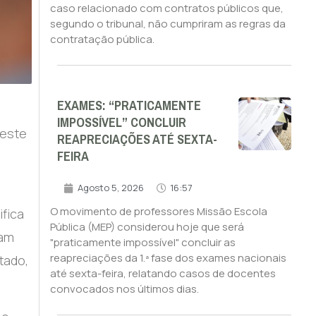
caso relacionado com contratos públicos que,
segundo o tribunal, não cumpriram as regras da
contratação pública.
EXAMES: “PRATICAMENTE
IMPOSSÍVEL” CONCLUIR
peste
REAPRECIAÇÕES ATÉ SEXTA-
FEIRA
Agosto 5, 2026
16:57
O movimento de professores Missão Escola
ifica
Pública (MEP) considerou hoje que será
ram
"praticamente impossível" concluir as
reapreciações da 1.ª fase dos exames nacionais
tado,
até sexta-feira, relatando casos de docentes
convocados nos últimos dias.