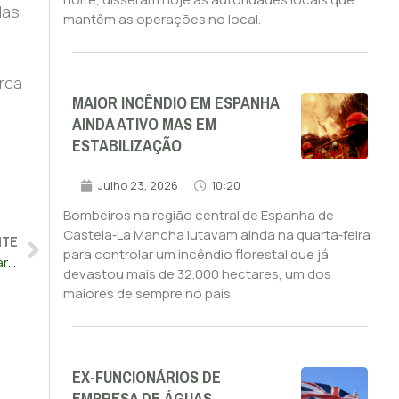
das
mantêm as operações no local.
rca
MAIOR INCÊNDIO EM ESPANHA
AINDA ATIVO MAS EM
ESTABILIZAÇÃO
Julho 23, 2026
10:20
Bombeiros na região central de Espanha de
Castela‑La Mancha lutavam ainda na quarta‑feira
NTE
para controlar um incêndio florestal que já
Kiev fala de efeitos devastadores se a União Europeia afastar adesão
devastou mais de 32.000 hectares, um dos
maiores de sempre no país.
EX-FUNCIONÁRIOS DE