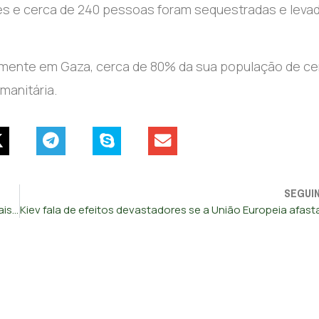
es e cerca de 240 pessoas foram sequestradas e leva
amente em Gaza, cerca de 80% da sua população de ce
manitária.
SEGUI
Guterres pede flexibilidade e ambição nas negociações finais da COP28 para cumprir objetivos de Paris