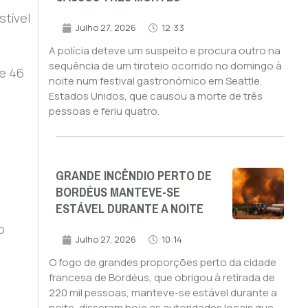
stível
Julho 27, 2026
12:33
A polícia deteve um suspeito e procura outro na
sequência de um tiroteio ocorrido no domingo à
 e 46
noite num festival gastronómico em Seattle,
Estados Unidos, que causou a morte de três
pessoas e feriu quatro.
GRANDE INCÊNDIO PERTO DE
BORDÉUS MANTEVE-SE
ESTÁVEL DURANTE A NOITE
o
Julho 27, 2026
10:14
O fogo de grandes proporções perto da cidade
francesa de Bordéus, que obrigou à retirada de
220 mil pessoas, manteve-se estável durante a
noite, disseram hoje as autoridades locais que