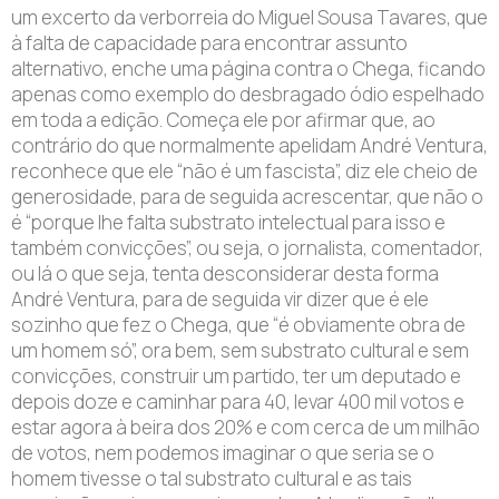
um excerto da verborreia do Miguel Sousa Tavares, que
à falta de capacidade para encontrar assunto
alternativo, enche uma página contra o Chega, ficando
apenas como exemplo do desbragado ódio espelhado
em toda a edição. Começa ele por afirmar que, ao
contrário do que normalmente apelidam André Ventura,
reconhece que ele “não é um fascista”, diz ele cheio de
generosidade, para de seguida acrescentar, que não o
é “porque lhe falta substrato intelectual para isso e
também convicções”, ou seja, o jornalista, comentador,
ou lá o que seja, tenta desconsiderar desta forma
André Ventura, para de seguida vir dizer que é ele
sozinho que fez o Chega, que “é obviamente obra de
um homem só”, ora bem, sem substrato cultural e sem
convicções, construir um partido, ter um deputado e
depois doze e caminhar para 40, levar 400 mil votos e
estar agora à beira dos 20% e com cerca de um milhão
de votos, nem podemos imaginar o que seria se o
homem tivesse o tal substrato cultural e as tais