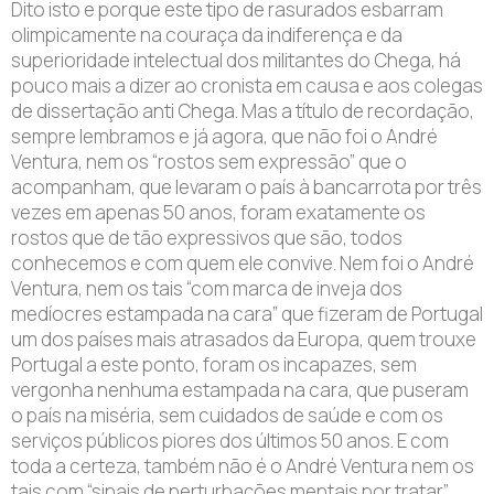
Dito isto e porque este tipo de rasurados esbarram
olimpicamente na couraça da indiferença e da
superioridade intelectual dos militantes do Chega, há
pouco mais a dizer ao cronista em causa e aos colegas
de dissertação anti Chega. Mas a título de recordação,
sempre lembramos e já agora, que não foi o André
Ventura, nem os “rostos sem expressão” que o
acompanham, que levaram o país à bancarrota por três
vezes em apenas 50 anos, foram exatamente os
rostos que de tão expressivos que são, todos
conhecemos e com quem ele convive. Nem foi o André
Ventura, nem os tais “com marca de inveja dos
medíocres estampada na cara” que fizeram de Portugal
um dos países mais atrasados da Europa, quem trouxe
Portugal a este ponto, foram os incapazes, sem
vergonha nenhuma estampada na cara, que puseram
o país na miséria, sem cuidados de saúde e com os
serviços públicos piores dos últimos 50 anos. E com
toda a certeza, também não é o André Ventura nem os
tais com “sinais de perturbações mentais por tratar”,