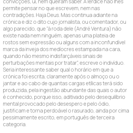
convicções, ui, nem queiram saber. A lerdice não lhes
permite pensar no que escrevem, nem nas
contradições. Haja Deus. Mas continua adiante na
crónica e diz o dito cujo jornalista, ou comentador, ou
algo parecido, que “à roda dele (André Ventura) não
existe nada nem ninguém, apenas uma plateia de
rostos sem expressão ou alguns com a inconfundível
marca da inveja dos medíocres estampada na cara,
quando não mesmo indisfarçáveis sinais de
perturbações mentais por tratar”, escreve o indivíduo.
Seria interessante saber qual o horário em que a
crónica foi escrita, claramente após o almoço ou o
jantar e ao cabo de quantas cargas etílicas terá sido
produzida, pela ingestão abundante das quais o autor
é conhecido, porque isso, aditivado pelo desequilíbrio
mental provocado pelo desespero e pelo ódio,
justificam e torna perdoável o rasurado, ainda por cima
pessimamente escrito, em português de terceira
categoria.