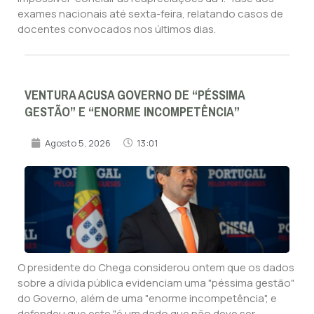
exames nacionais até sexta-feira, relatando casos de
docentes convocados nos últimos dias.
VENTURA ACUSA GOVERNO DE “PÉSSIMA
GESTÃO” E “ENORME INCOMPETÊNCIA”
Agosto 5, 2026
13:01
O presidente do Chega considerou ontem que os dados
sobre a dívida pública evidenciam uma "péssima gestão"
do Governo, além de uma "enorme incompetência", e
defendeu que este "é um dado que não deve ser