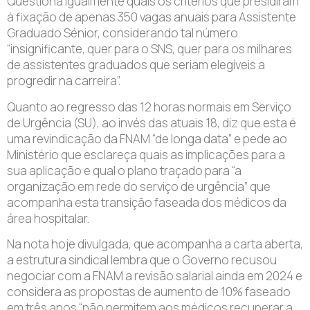
Questiona igualmente quais os critérios que presidiram
à fixação de apenas 350 vagas anuais para Assistente
Graduado Sénior, considerando tal número
“insignificante, quer para o SNS, quer para os milhares
de assistentes graduados que seriam elegíveis a
progredir na carreira”.
Quanto ao regresso das 12 horas normais em Serviço
de Urgência (SU), ao invés das atuais 18, diz que esta é
uma revindicação da FNAM “de longa data” e pede ao
Ministério que esclareça quais as implicações para a
sua aplicação e qual o plano traçado para “a
organização em rede do serviço de urgência” que
acompanha esta transição faseada dos médicos da
área hospitalar.
Na nota hoje divulgada, que acompanha a carta aberta,
a estrutura sindical lembra que o Governo recusou
negociar com a FNAM a revisão salarial ainda em 2024 e
considera as propostas de aumento de 10% faseado
em três anos “não permitem aos médicos recuperar a