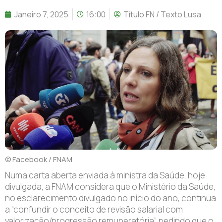
Janeiro 7, 2025
16:00
Título FN / Texto Lusa
© Facebook / FNAM
N
uma carta aberta enviada à ministra da Saúde, hoje
divulgada, a FNAM considera que o Ministério da Saúde,
no esclarecimento divulgado no início do ano, continua
a “confundir o conceito de revisão salarial com
valorização/progressão remuneratória”, pedindo que o