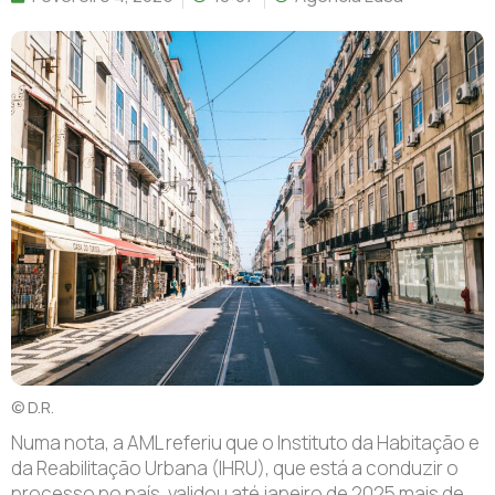
© D.R.
N
uma nota, a AML referiu que o Instituto da Habitação e
da Reabilitação Urbana (IHRU), que está a conduzir o
processo no país, validou até janeiro de 2025 mais de