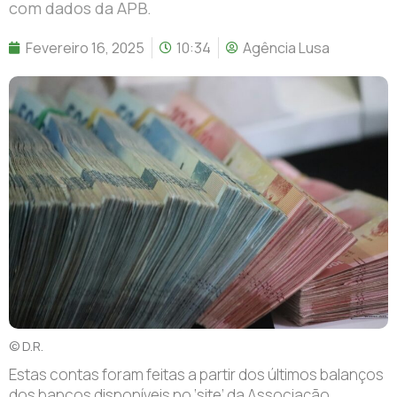
com dados da APB.
Fevereiro 16, 2025
10:34
Agência Lusa
© D.R.
Estas contas foram feitas a partir dos últimos balanços
dos bancos disponíveis no ‘site’ da Associação