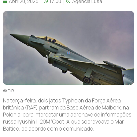
Abril 20, 2025
17:00
Agência Lusa
© D.R.
Na terça-feira, dois jatos Typhoon da Força Aérea
britânica (RAF) partiram da Base Aérea de Malbork, na
Polónia, para intercetar uma aeronave de informações
russa Ilyushin Il-20M ‘Coot-A’ que sobrevoava o Mar
Báltico, de acordo com o comunicado.