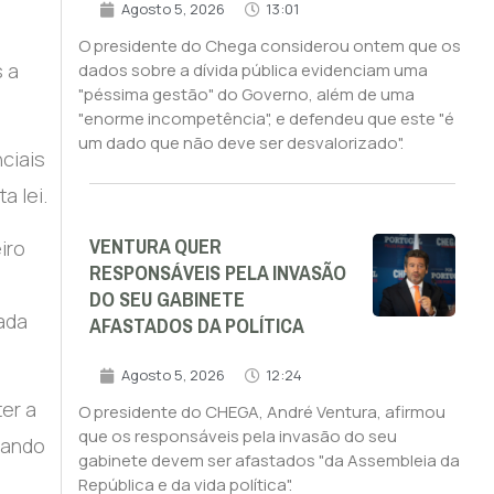
Agosto 5, 2026
13:01
O presidente do Chega considerou ontem que os
s a
dados sobre a dívida pública evidenciam uma
"péssima gestão" do Governo, além de uma
"enorme incompetência", e defendeu que este "é
um dado que não deve ser desvalorizado".
ciais
a lei.
VENTURA QUER
iro
RESPONSÁVEIS PELA INVASÃO
DO SEU GABINETE
ada
AFASTADOS DA POLÍTICA
Agosto 5, 2026
12:24
er a
O presidente do CHEGA, André Ventura, afirmou
que os responsáveis pela invasão do seu
rando
gabinete devem ser afastados "da Assembleia da
República e da vida política".