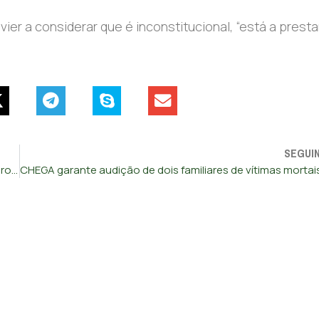
vier a considerar que é inconstitucional,
“está a prest
SEGUI
CHEGA acusa PS de ser “um partido vendido” por viabilizar proposta do Governo