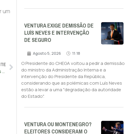
ar um
VENTURA EXIGE DEMISSÃO DE
LUÍS NEVES E INTERVENÇÃO
DE SEGURO
Agosto 5, 2026
11:18
NTE
O Presidente do CHEGA voltou a pedir a demissão
do ministro da Administração Interna e a
CHEGA garante audição de dois familiares de vítimas mortais na CPI ao INEM
intervenção do Presidente da República,
considerando que as polémicas com Luís Neves
estão a levar a uma "degradação da autoridade
do Estado".
VENTURA OU MONTENEGRO?
ELEITORES CONSIDERAM O