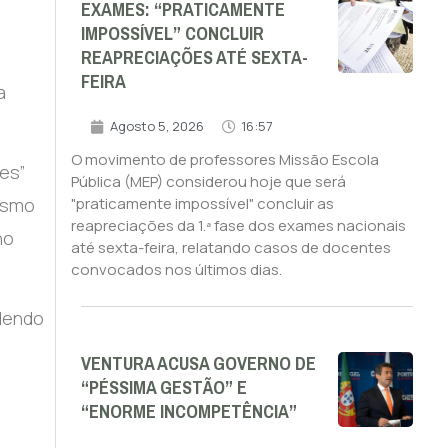
EXAMES: “PRATICAMENTE
IMPOSSÍVEL” CONCLUIR
REAPRECIAÇÕES ATÉ SEXTA-
FEIRA
a
Agosto 5, 2026
16:57
O movimento de professores Missão Escola
es”
Pública (MEP) considerou hoje que será
cismo
"praticamente impossível" concluir as
reapreciações da 1.ª fase dos exames nacionais
no
até sexta-feira, relatando casos de docentes
convocados nos últimos dias.
ndendo
VENTURA ACUSA GOVERNO DE
“PÉSSIMA GESTÃO” E
“ENORME INCOMPETÊNCIA”