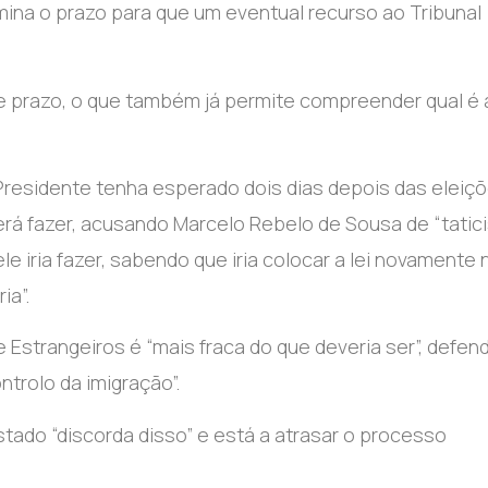
mina o prazo para que um eventual recurso ao Tribunal
se prazo, o que também já permite compreender qual é 
Presidente tenha esperado dois dias depois das eleiçõ
erá fazer, acusando Marcelo Rebelo de Sousa de “tati
ele iria fazer, sabendo que iria colocar a lei novamente 
ia”
.
 Estrangeiros é “mais fraca do que deveria ser”, defe
ntrolo da imigração”.
ado “discorda disso” e está a atrasar o processo