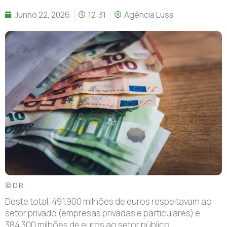
Junho 22, 2026
12:31
Agência Lusa
© D.R.
Deste total, 491.900 milhões de euros respeitavam ao
setor privado (empresas privadas e particulares) e
384.300 milhões de euros ao setor público