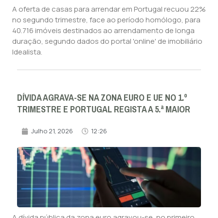
A oferta de casas para arrendar em Portugal recuou 22%
no segundo trimestre, face ao período homólogo, para
40.716 imóveis destinados ao arrendamento de longa
duração, segundo dados do portal 'online' de imobiliário
Idealista.
DÍVIDA AGRAVA-SE NA ZONA EURO E UE NO 1.º
TRIMESTRE E PORTUGAL REGISTA A 5.ª MAIOR
Julho 21, 2026
12:26
A dívida pública da zona euro agravou-se, no primeiro