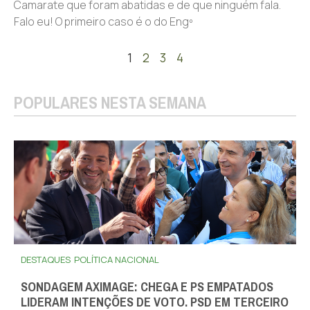
Camarate que foram abatidas e de que ninguém fala.
Falo eu! O primeiro caso é o do Engº
1
2
3
4
POPULARES NESTA SEMANA
DESTAQUES
POLÍTICA NACIONAL
SONDAGEM AXIMAGE: CHEGA E PS EMPATADOS
LIDERAM INTENÇÕES DE VOTO. PSD EM TERCEIRO