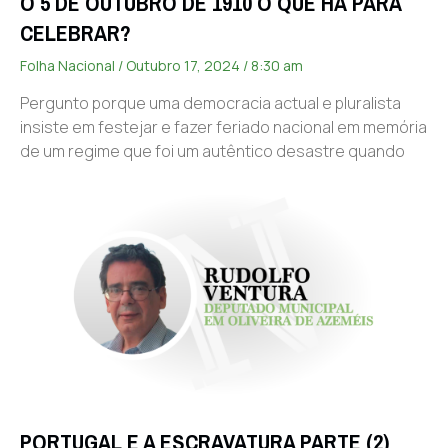
O 5 DE OUTUBRO DE 1910 O QUE HÁ PARA
CELEBRAR?
Folha Nacional
Outubro 17, 2024
8:30 am
Pergunto porque uma democracia actual e pluralista
insiste em festejar e fazer feriado nacional em memória
de um regime que foi um autêntico desastre quando
PORTUGAL E A ESCRAVATURA PARTE (2)