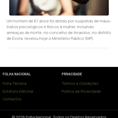
Um homem de 67 anos foi detido por suspeitas de maus-
tratos psicológicos e físicos à mulher, incluindo
ameaças de morte, no concelho de Arraiolos, no distrito
de Évora, revelou hoje o Ministério Público (MP).
FOLHA NACIONAL
PRIVACIDADE
Ficha Técnica
Termos e Condições
Estatuto Editorial
Política de Privacidade
Contactos
© 2026 Folha Nacional, Todos os Direitos Reservados