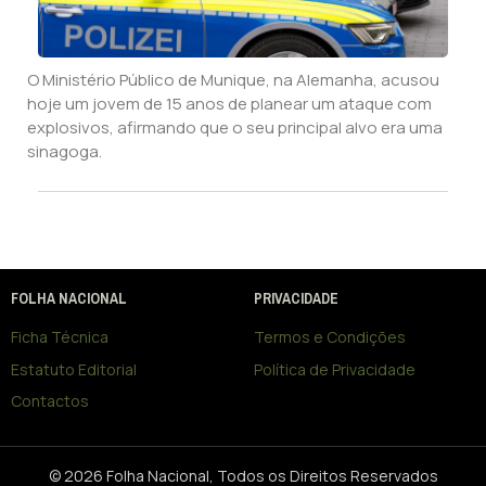
O Ministério Público de Munique, na Alemanha, acusou
hoje um jovem de 15 anos de planear um ataque com
explosivos, afirmando que o seu principal alvo era uma
sinagoga.
FOLHA NACIONAL
PRIVACIDADE
Ficha Técnica
Termos e Condições
Estatuto Editorial
Política de Privacidade
Contactos
© 2026 Folha Nacional, Todos os Direitos Reservados