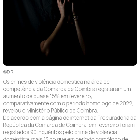
©D.R.
Os crimes de violência doméstica na área de
competência da Comarca de Coimbra registaram um
aumento de quase 15% em fevereiro,
comparativamente com o período homólogo de 2022,
revelou o Ministério Público de Coimbra.
De acordo com a página de internet da Procuradoria da
República da Comarca de Coimbra, em fevereiro foram
registados 90 inquéritos pelo crime de violência
doméstica, mais 13 do que em período homólogo de