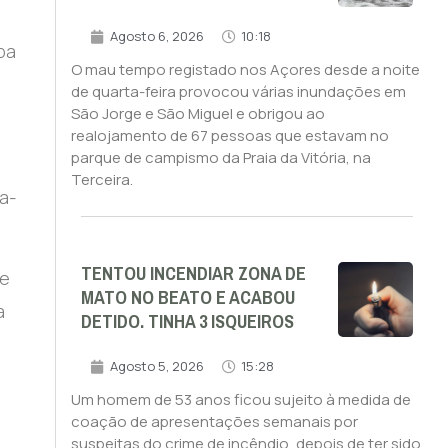
Agosto 6, 2026
10:18
pa
O mau tempo registado nos Açores desde a noite
de quarta-feira provocou várias inundações em
São Jorge e São Miguel e obrigou ao
realojamento de 67 pessoas que estavam no
parque de campismo da Praia da Vitória, na
Terceira.
ta-
TENTOU INCENDIAR ZONA DE
se
MATO NO BEATO E ACABOU
a
DETIDO. TINHA 3 ISQUEIROS
Agosto 5, 2026
15:28
Um homem de 53 anos ficou sujeito à medida de
coação de apresentações semanais por
l
suspeitas do crime de incêndio, depois de ter sido