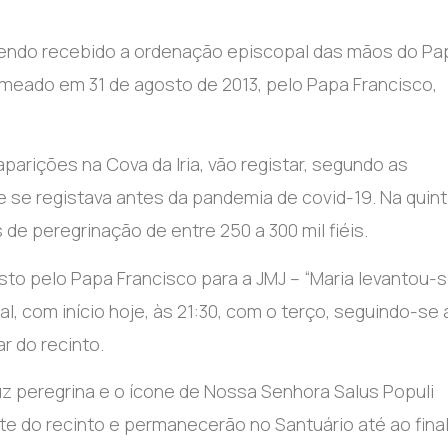
4, tendo recebido a ordenação episcopal das mãos do Pa
meado em 31 de agosto de 2013, pelo Papa Francisco,
aparições na Cova da Iria, vão registar, segundo as
e se registava antes da pandemia de covid-19. Na quin
 de peregrinação de entre 250 a 300 mil fiéis.
sto pelo Papa Francisco para a JMJ – “Maria levantou-
, com início hoje, às 21:30, com o terço, seguindo-se 
r do recinto.
ruz peregrina e o ícone de Nossa Senhora Salus Populi
e do recinto e permanecerão no Santuário até ao fina