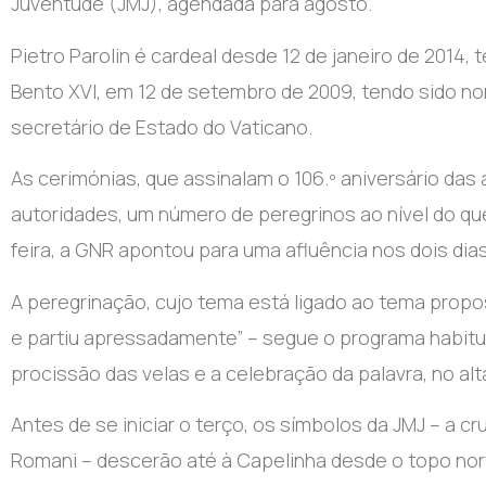
Juventude (JMJ), agendada para agosto.
Pietro Parolin é cardeal desde 12 de janeiro de 201
Bento XVI, em 12 de setembro de 2009, tendo sido no
secretário de Estado do Vaticano.
As cerimónias, que assinalam o 106.º aniversário das 
autoridades, um número de peregrinos ao nível do qu
feira, a GNR apontou para uma afluência nos dois dias
A peregrinação, cujo tema está ligado ao tema propo
e partiu apressadamente” – segue o programa habitual
procissão das velas e a celebração da palavra, no alta
Antes de se iniciar o terço, os símbolos da JMJ – a c
Romani – descerão até à Capelinha desde o topo nort