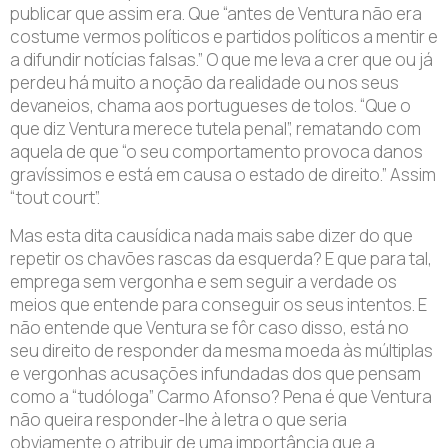
publicar que assim era. Que “antes de Ventura não era
costume vermos políticos e partidos políticos a mentir e
a difundir notícias falsas.” O que me leva a crer que ou já
perdeu há muito a noção da realidade ou nos seus
devaneios, chama aos portugueses de tolos. “Que o
que diz Ventura merece tutela penal”, rematando com
aquela de que “o seu comportamento provoca danos
gravíssimos e está em causa o estado de direito.” Assim
“tout court”.
Mas esta dita causídica nada mais sabe dizer do que
repetir os chavões rascas da esquerda? E que para tal,
emprega sem vergonha e sem seguir a verdade os
meios que entende para conseguir os seus intentos. E
não entende que Ventura se fôr caso disso, está no
seu direito de responder da mesma moeda às múltiplas
e vergonhas acusações infundadas dos que pensam
como a “tudóloga” Carmo Afonso? Pena é que Ventura
não queira responder-lhe à letra o que seria
obviamente o atribuir de uma importância que a