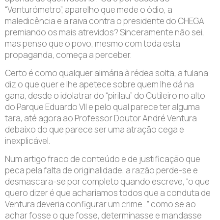
“Venturómetro”, aparelho que mede o ódio, a
maledicência e a raiva contra o presidente do CHEGA
premiando os mais atrevidos? Sinceramente não sei,
mas penso que o povo, mesmo com toda esta
propaganda, começa a perceber.
Certo é como qualquer alimária à rédea solta, a fulana
diz o que quer e lhe apetece sobre quem lhe dá na
gana, desde o idolatrar do “pirilau” do Cutileiro no alto
do Parque Eduardo VII e pelo qual parece ter alguma
tara, até agora ao Professor Doutor André Ventura
debaixo do que parece ser uma atração cega e
inexplicável.
Num artigo fraco de conteúdo e de justificação que
peca pela falta de originalidade, a razão perde-se e
desmascara-se por completo quando escreve, “o que
quero dizer é que acharíamos todos que a conduta de
Ventura deveria configurar um crime…” como se ao
achar fosse o que fosse, determinasse e mandasse