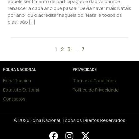
aquele sentimento de participação e dádiva parece
renascer a cada ano que passa. “Devia haver mais Natais
por ano” ou o acreditar naquela do “Natal é todos os
dias”, são […]
1
2
3
…
7
FOLHA NACIONAL
PRIVACIDADE
Ficha Técnica
Termos e Condições
Estatuto Editorial
Política de Privacidade
Contactos
© 2026 Folha Nacional, Todos os Direitos Reservados