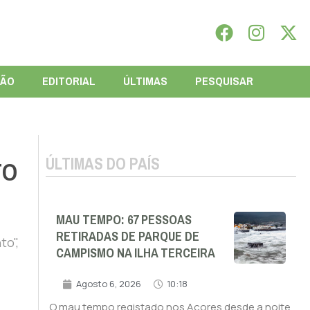
IÃO
EDITORIAL
ÚLTIMAS
PESQUISAR
ÚLTIMAS DO PAÍS
TO
MAU TEMPO: 67 PESSOAS
RETIRADAS DE PARQUE DE
to",
CAMPISMO NA ILHA TERCEIRA
Agosto 6, 2026
10:18
O mau tempo registado nos Açores desde a noite