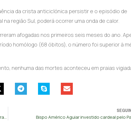
ncia da crista anticiclónica persistir e o episódio de
 na região Sul, poderá ocorrer uma onda de calor.
rreram afogadas nos primeiros seis meses do ano. Ap
ríodo homólogo (68 óbitos), o número foi superior à m
nto, nenhuma das mortes aconteceu em praias vigiad
SEGUI
Continente com temperaturas que podem chegar aos 37 graus a partir de 6.ª feira
Bispo Américo Aguiar investido cardeal pelo P