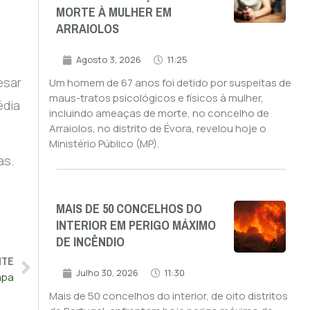
MORTE À MULHER EM
ARRAIOLOS
Agosto 3, 2026
11:25
esar
Um homem de 67 anos foi detido por suspeitas de
maus-tratos psicológicos e físicos à mulher,
édia
incluindo ameaças de morte, no concelho de
Arraiolos, no distrito de Évora, revelou hoje o
Ministério Público (MP).
as.
MAIS DE 50 CONCELHOS DO
INTERIOR EM PERIGO MÁXIMO
DE INCÊNDIO
NTE
Julho 30, 2026
11:30
apa
Mais de 50 concelhos do interior, de oito distritos