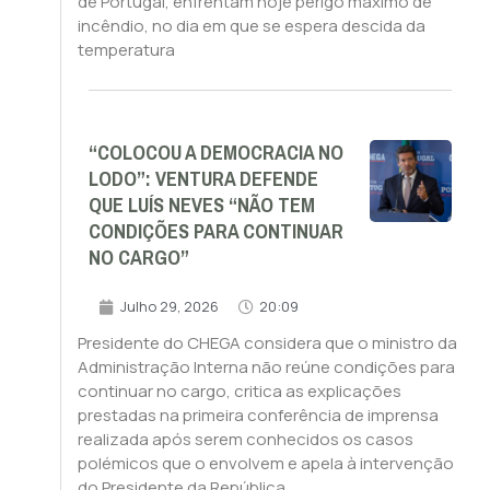
de Portugal, enfrentam hoje perigo máximo de
incêndio, no dia em que se espera descida da
temperatura
“COLOCOU A DEMOCRACIA NO
LODO”: VENTURA DEFENDE
QUE LUÍS NEVES “NÃO TEM
CONDIÇÕES PARA CONTINUAR
NO CARGO”
Julho 29, 2026
20:09
Presidente do CHEGA considera que o ministro da
Administração Interna não reúne condições para
continuar no cargo, critica as explicações
prestadas na primeira conferência de imprensa
realizada após serem conhecidos os casos
polémicos que o envolvem e apela à intervenção
do Presidente da República.