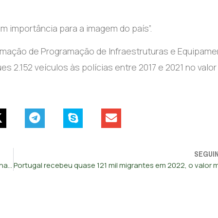
em importância para a imagem do país”.
gramação de Programação de Infraestruturas e Equipam
s 2.152 veículos às polícias entre 2017 e 2021 no valor
SEGUI
Perto de 85.000 condutores beneficiaram do perdão de penas das infrações rodoviárias