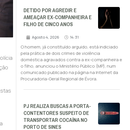
DETIDO POR AGREDIR E
AMEAÇAR EX-COMPANHEIRA E
FILHO DE CINCO ANOS
Agosto 4, 2026
14:31
O homem, já constituído arguido, está indiciado
pela prática de dois crimes de violência
olícia
doméstica agravados contra a ex-companheira e
o filho, anunciou o Ministério Público (MP), num
ação
comunicado publicado na página na Internet da
Procuradoria-Geral Regional de Évora.
ostas
PJ REALIZA BUSCAS A PORTA-
CONTENTORES SUSPEITO DE
TRANSPORTAR COCAÍNA NO
da
PORTO DE SINES