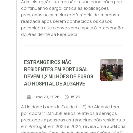
Administração Interna não reúne condições para
continuar no cargo, critica as explicações
prestadas na primeira conferência de imprensa
realizada após serem conhecidos os casos
polémicos que o envolvem e apela à intervenção
do Presidente da República.
ESTRANGEIROS NÃO
RESIDENTES EM PORTUGAL
DEVEM 1,2 MILHÕES DE EUROS
AO HOSPITAL DE ALGARVE
Julho 29, 2026
18:26
A Unidade Local de Saúde (ULS) do Algarve tem
por cobrar 1.234.358 euros relativos a serviços
prestados a pessoas estrangeiras não residentes
em Portugal, em 2023 e 2024, revela uma auditoria
da Inspeção-Geral de Atividades em Saúde (IGAS).