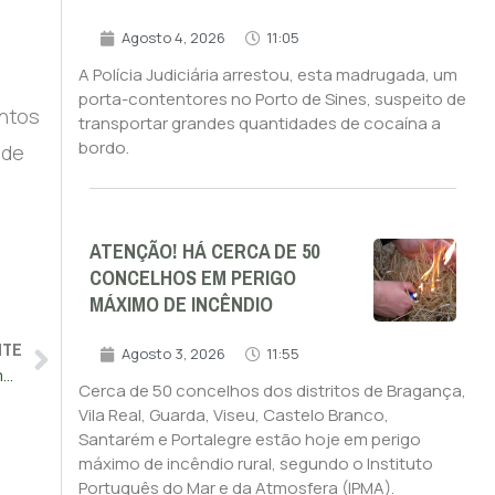
Agosto 4, 2026
11:05
A Polícia Judiciária arrestou, esta madrugada, um
porta-contentores no Porto de Sines, suspeito de
entos
transportar grandes quantidades de cocaína a
bordo.
 de
ATENÇÃO! HÁ CERCA DE 50
CONCELHOS EM PERIGO
MÁXIMO DE INCÊNDIO
NTE
Agosto 3, 2026
11:55
Portugal recebeu quase 121 mil migrantes em 2022, o valor mais alto dos últimos nove anos
Cerca de 50 concelhos dos distritos de Bragança,
Vila Real, Guarda, Viseu, Castelo Branco,
Santarém e Portalegre estão hoje em perigo
máximo de incêndio rural, segundo o Instituto
Português do Mar e da Atmosfera (IPMA).