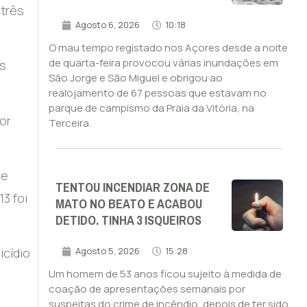
 três
Agosto 6, 2026
10:18
O mau tempo registado nos Açores desde a noite
de quarta-feira provocou várias inundações em
os
São Jorge e São Miguel e obrigou ao
realojamento de 67 pessoas que estavam no
parque de campismo da Praia da Vitória, na
or
Terceira.
de
TENTOU INCENDIAR ZONA DE
3 foi
MATO NO BEATO E ACABOU
DETIDO. TINHA 3 ISQUEIROS
icídio
Agosto 5, 2026
15:28
Um homem de 53 anos ficou sujeito à medida de
coação de apresentações semanais por
suspeitas do crime de incêndio, depois de ter sido