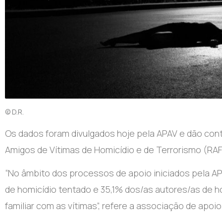
© D.R.
Os dados foram divulgados hoje pela APAV e dão conta
Amigos de Vítimas de Homicídio e de Terrorismo (RA
“No âmbito dos processos de apoio iniciados pela A
de homicídio tentado e 35,1% dos/as autores/as de 
familiar com as vítimas”, refere a associação de apoio 