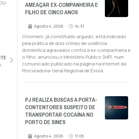
 ou
AMEAÇAR EX-COMPANHEIRA E
FILHO DE CINCO ANOS
Agosto 4, 2026
14:31
O homem, já constituído arguido, está indiciado
pela prática de dois crimes de violência
doméstica agravados contra a ex-companheira e
NTE
o filho, anunciou o Ministério Público (MP), num
comunicado publicado na página na Internet da
Trabalho suplementar do INEM pode ser ultrapassado em 20% até ao final do ano
Procuradoria-Geral Regional de Évora.
PJ REALIZA BUSCAS A PORTA-
CONTENTORES SUSPEITO DE
TRANSPORTAR COCAÍNA NO
PORTO DE SINES
Agosto 4, 2026
11:05