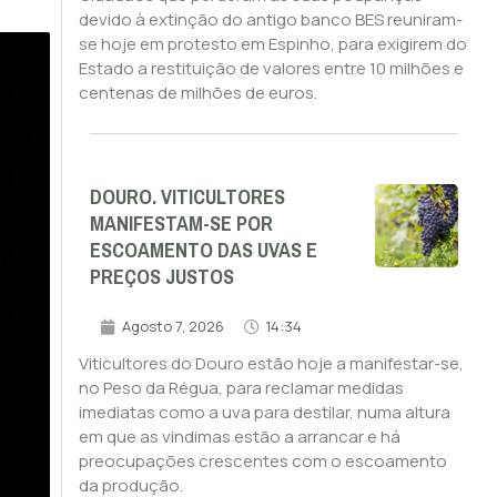
devido à extinção do antigo banco BES reuniram-
se hoje em protesto em Espinho, para exigirem do
Estado a restituição de valores entre 10 milhões e
centenas de milhões de euros.
DOURO. VITICULTORES
MANIFESTAM-SE POR
ESCOAMENTO DAS UVAS E
PREÇOS JUSTOS
Agosto 7, 2026
14:34
Viticultores do Douro estão hoje a manifestar-se,
no Peso da Régua, para reclamar medidas
imediatas como a uva para destilar, numa altura
em que as vindimas estão a arrancar e há
preocupações crescentes com o escoamento
da produção.