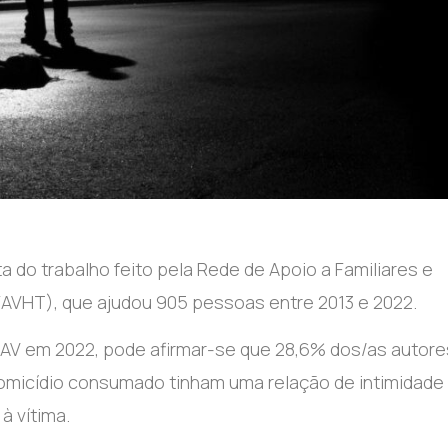
 do trabalho feito pela Rede de Apoio a Familiares e
FAVHT), que ajudou 905 pessoas entre 2013 e 2022.
PAV em 2022, pode afirmar-se que 28,6% dos/as autore
homicídio consumado tinham uma relação de intimidade
à vítima.