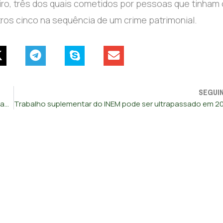
iro, três dos quais cometidos por pessoas que tinham
tros cinco na sequência de um crime patrimonial.
SEGUI
Autoridade Tributária faz novas buscas na casa do cofundador da Altice