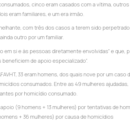
consumados, cinco eram casados com a vítima, outros
is eram familiares, e um era irmão.
melhante, com três dos casos a terem sido perpetrad
inda outro por um familiar.
o em si e às pessoas diretamente envolvidas” e que, p
s beneficiem de apoio especializado”.
AFAVHT, 33 eram homens, dos quais nove por um caso 
micídios consumados. Entre as 49 mulheres ajudadas, 1
stantes por homicídio consumado.
apoio (9 homens + 13 mulheres) por tentativas de hom
homens + 36 mulheres) por causa de homicídios