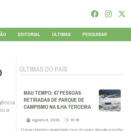
IÃO
EDITORIAL
ÚLTIMAS
PESQUISAR
ÚLTIMAS DO PAÍS
O
MAU TEMPO: 67 PESSOAS
RETIRADAS DE PARQUE DE
gência
CAMPISMO NA ILHA TERCEIRA
so a
Agosto 6, 2026
10:18
O mau tempo registado nos Açores desde a noite