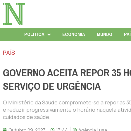
POLÍTICA
ECONOMIA
MUNDO
PA
PAÍS
GOVERNO ACEITA REPOR 35 H
SERVIÇO DE URGÊNCIA
O Ministério da Saúde compromete-se a repor as 35
e reduzir progressivamente o horário naquela ativi
cuidados de saúde.
Outubro 29, 2023
13:44
Agência Lusa