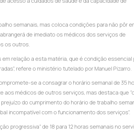
ão de acesso a cuidados de saúde e da capacidade de
rabalho semanais, mas coloca condições para não pôr 
 abrangerá de imediato os médicos dos serviços de
s os outros.
 em relação a esta matéria, que é condição essencial 
adas”, refere o ministério tutelado por Manuel Pizarro.
 compromete-se a consagrar o horário semanal de 35 h
te aos médicos de outros serviços, mas destaca que “
prejuízo do cumprimento do horário de trabalho seman
bal incompatível com o funcionamento dos serviços”.
ção progressiva” de 18 para 12 horas semanais no serv