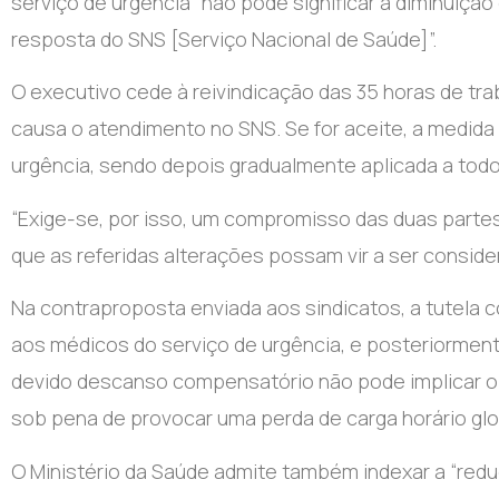
serviço de urgência “não pode significar a diminuiç
resposta do SNS [Serviço Nacional de Saúde]”.
O executivo cede à reivindicação das 35 horas de t
causa o atendimento no SNS. Se for aceite, a medida
urgência, sendo depois gradualmente aplicada a todo
“Exige-se, por isso, um compromisso das duas partes
que as referidas alterações possam vir a ser consider
Na contraproposta enviada aos sindicatos, a tutela
aos médicos do serviço de urgência, e posteriormen
devido descanso compensatório não pode implicar o 
sob pena de provocar uma perda de carga horário glo
O Ministério da Saúde admite também indexar a “redu