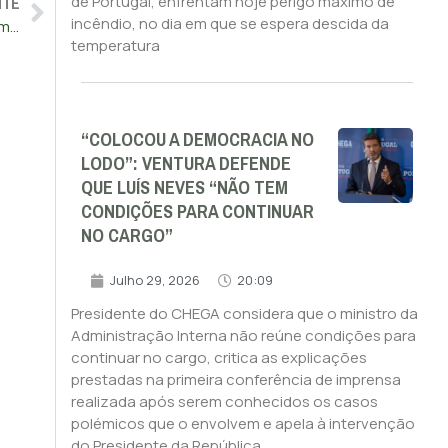
NTE
de Portugal, enfrentam hoje perigo máximo de
incêndio, no dia em que se espera descida da
Liga Portuguesa contra o Cancro diz que acordo da CML com Champalimaud cria “confusão e ruído”
temperatura
“COLOCOU A DEMOCRACIA NO
LODO”: VENTURA DEFENDE
QUE LUÍS NEVES “NÃO TEM
CONDIÇÕES PARA CONTINUAR
NO CARGO”
Julho 29, 2026
20:09
Presidente do CHEGA considera que o ministro da
Administração Interna não reúne condições para
continuar no cargo, critica as explicações
prestadas na primeira conferência de imprensa
realizada após serem conhecidos os casos
polémicos que o envolvem e apela à intervenção
do Presidente da República.