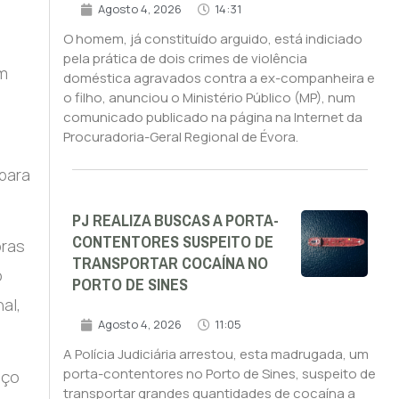
Agosto 4, 2026
14:31
O homem, já constituído arguido, está indiciado
pela prática de dois crimes de violência
em
doméstica agravados contra a ex-companheira e
o filho, anunciou o Ministério Público (MP), num
comunicado publicado na página na Internet da
Procuradoria-Geral Regional de Évora.
para
PJ REALIZA BUSCAS A PORTA-
CONTENTORES SUSPEITO DE
oras
TRANSPORTAR COCAÍNA NO
o
PORTO DE SINES
al,
Agosto 4, 2026
11:05
A Polícia Judiciária arrestou, esta madrugada, um
porta-contentores no Porto de Sines, suspeito de
iço
transportar grandes quantidades de cocaína a