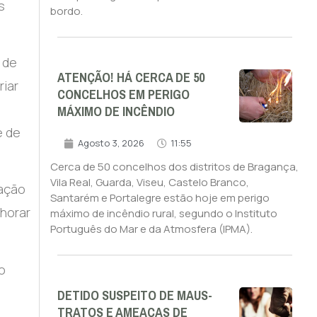
s
bordo.
 de
ATENÇÃO! HÁ CERCA DE 50
riar
CONCELHOS EM PERIGO
MÁXIMO DE INCÊNDIO
e de
Agosto 3, 2026
11:55
Cerca de 50 concelhos dos distritos de Bragança,
Vila Real, Guarda, Viseu, Castelo Branco,
zação
Santarém e Portalegre estão hoje em perigo
lhorar
máximo de incêndio rural, segundo o Instituto
Português do Mar e da Atmosfera (IPMA).
o
DETIDO SUSPEITO DE MAUS-
TRATOS E AMEAÇAS DE