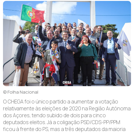
© Folha Nacional
O CHEGA foi o único partido a aumentar a votação
relativamente às eleições de 2020 na Região Autónoma
dos Açores, tendo subido de dois para cinco
deputados eleitos. Já a coligação PSD/CDS-PP/PPM
ficou à frente do PS, mas a três deputados da maioria