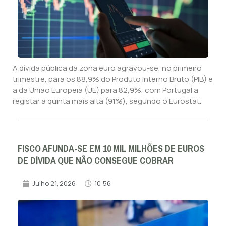
A dívida pública da zona euro agravou-se, no primeiro
trimestre, para os 88,9% do Produto Interno Bruto (PIB) e
a da União Europeia (UE) para 82,9%, com Portugal a
registar a quinta mais alta (91%), segundo o Eurostat.
FISCO AFUNDA-SE EM 10 MIL MILHÕES DE EUROS
DE DÍVIDA QUE NÃO CONSEGUE COBRAR
Julho 21, 2026
10:56