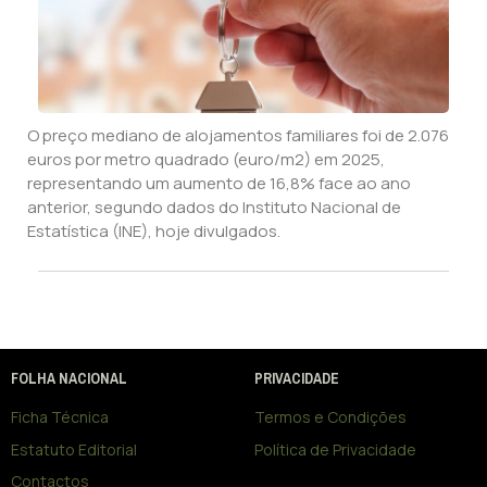
O preço mediano de alojamentos familiares foi de 2.076
euros por metro quadrado (euro/m2) em 2025,
representando um aumento de 16,8% face ao ano
anterior, segundo dados do Instituto Nacional de
Estatística (INE), hoje divulgados.
FOLHA NACIONAL
PRIVACIDADE
Ficha Técnica
Termos e Condições
Estatuto Editorial
Política de Privacidade
Contactos