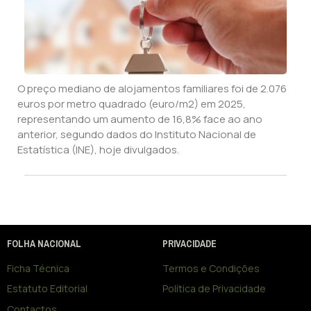
O preço mediano de alojamentos familiares foi de 2.076
euros por metro quadrado (euro/m2) em 2025,
representando um aumento de 16,8% face ao ano
anterior, segundo dados do Instituto Nacional de
Estatística (INE), hoje divulgados.
FOLHA NACIONAL
PRIVACIDADE
Ficha Técnica
Termos e Condições
Estatuto Editorial
Política de Privacidade
Contactos