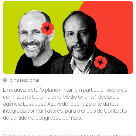
© Folha Nacional
Em causa, está
“
o plano militar, em particular sobre os
conflitos na Ucrânia e no Médio Oriente
”
, declara
à
agência Lusa
José Azevedo,
que fez parte da lista
integrada por Rui Tavares
,
para o Grupo de Contacto
do partido no congresso de maio
.
A verdade é que a
s divergências dentro do partido
não