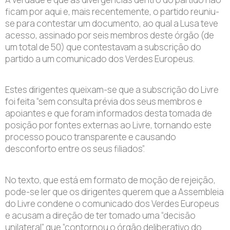
ficam por aqui e, mais recentemente,
o partido reuniu-
se para contestar
um documento, ao qual a Lusa teve
acesso,
assinado
por seis membros deste órgão (de
um total de 50) que contestavam a
subscrição
do
partido
a um
comunicado dos Verdes Europeus.
Estes dirigentes queixam-se que a subscrição do Livre
foi feita “sem consulta prévia dos seus membros e
apoiantes
e
que foram informados desta tomada de
posição por fontes externas ao Livre, tornando este
processo pouco
transparente e causando
desconforto entre os seus filiados”.
No texto, que está e
m formato de moção de rejeição,
pode-se ler que os dirigentes querem
que a Assembleia
do Livre condene o comunicado dos Verdes Europeus
e
acusa
m
a direção de ter tomado uma “decisão
unilateral” que “contornou o órgão deliberativo do