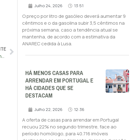
Julho 24, 2026
13:51
O preço por litro de gasóleo deverá aumentar 9
cêntimos e o da gasolina subir 3,5 cêntimos na
próxima semana, caso a tendência atual se
mantenha, de acordo com a estimativa da
ANAREC cedida à Lusa.
NTE
Mercado livre de gás natural concentra 72% do total de clientes em 2024
HÁ MENOS CASAS PARA
ARRENDAR EM PORTUGAL E
HÁ CIDADES QUE SE
DESTACAM
Julho 22, 2026
12:36
A oferta de casas para arrendar em Portugal
recuou 22% no segundo trimestre, face ao
período homólogo, para 40.716 imóveis