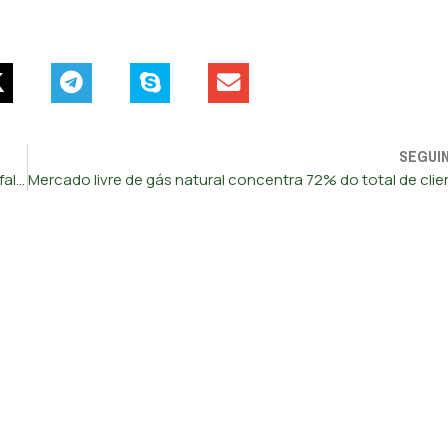
SEGUI
Bancos querem financiar crédito à habitação mas “Estado falhou em criar políticas”