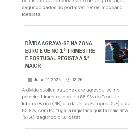
destinados ao arrendamento de longa duração,
segundo dados do portal 'online' de imobiliário
Idealista.
DÍVIDA AGRAVA-SE NA ZONA
EURO E UE NO 1.º TRIMESTRE
E PORTUGAL REGISTA A 5.ª
MAIOR
Julho 21, 2026
12:26
A dívida pública da zona euro agravou-se, no
primeiro trimestre, para os 88,9% do Produto
Interno Bruto (PIB) e a da União Europeia (UE) para
82,9%, com Portugal a registar a quinta mais alta
(91%), segundo o Eurostat.