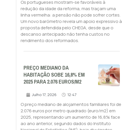
Os portugueses mostram-se favoráveis à
redução da idade da reforma, mas traçam uma
linha vermelha: a pensão não pode sofrer cortes.
Um novo barómetro revela um apoio expressivo à
proposta defendida pelo CHEGA, desde que o
descanso antecipado não tenha custos no
rendimento dos reformados.
PREÇO MEDIANO DA
HABITAÇÃO SOBE 16,8% EM
2025 PARA 2.076 EUROS/M2
Julho 17, 2026
12:47
O preço mediano de alojamentos familiares foi de
2.076 euros por metro quadrado (euro/m2) em
2025, representando um aumento de 16,8% face
ao ano anterior, segundo dados do Instituto
Nacional de Estatística (INE), hoje divulgados.