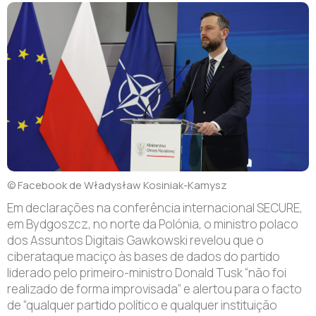
© Facebook de Władysław Kosiniak-Kamysz
Em declarações na conferência internacional SECURE,
em Bydgoszcz, no norte da Polónia, o ministro polaco
dos Assuntos Digitais Gawkowski revelou que o
ciberataque maciço às bases de dados do partido
liderado pelo primeiro-ministro Donald Tusk “não foi
realizado de forma improvisada” e alertou para o facto
de “qualquer partido político e qualquer instituição