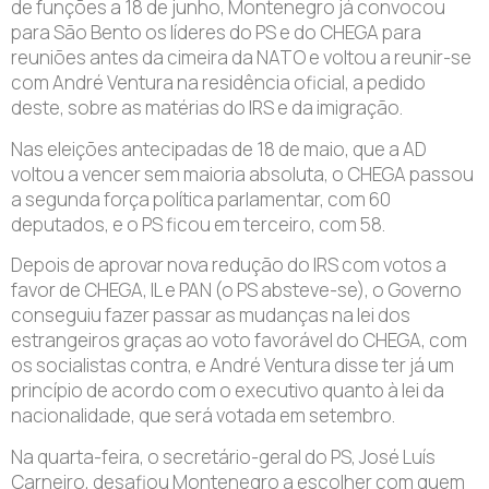
de funções a 18 de junho, Montenegro já convocou
para São Bento os líderes do PS e do CHEGA para
reuniões antes da cimeira da NATO e voltou a reunir-se
com André Ventura na residência oficial, a pedido
deste, sobre as matérias do IRS e da imigração.
Nas eleições antecipadas de 18 de maio, que a AD
voltou a vencer sem maioria absoluta, o CHEGA passou
a segunda força política parlamentar, com 60
deputados, e o PS ficou em terceiro, com 58.
Depois de aprovar nova redução do IRS com votos a
favor de CHEGA, IL e PAN (o PS absteve-se), o Governo
conseguiu fazer passar as mudanças na lei dos
estrangeiros graças ao voto favorável do CHEGA, com
os socialistas contra, e André Ventura disse ter já um
princípio de acordo com o executivo quanto à lei da
nacionalidade, que será votada em setembro.
Na quarta-feira, o secretário-geral do PS, José Luís
Carneiro, desafiou Montenegro a escolher com quem