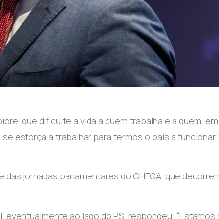
re, que dificulte a vida a quem trabalha e a quem, em
, se esforça a trabalhar para termos o país a funcionar”,
que das jornadas parlamentares do CHEGA, que decorre
al, eventualmente ao lado do PS, respondeu: “Estamos 