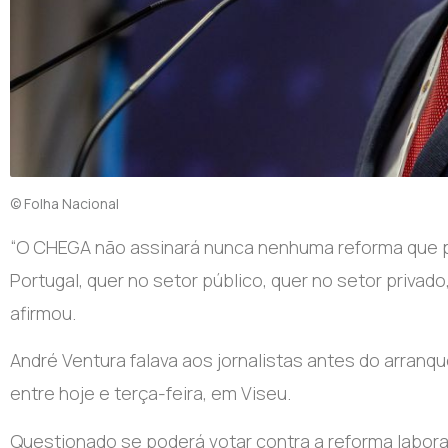
© Folha Nacional
“O
CHEGA não assinará nunca nenhuma reforma que pio
Portugal, quer no setor público, quer no setor privado
afirmou.
André Ventura falava aos jornalistas antes do arran
entre hoje e terça-feira, em Viseu.
Questionado se poderá votar contra a reforma labor