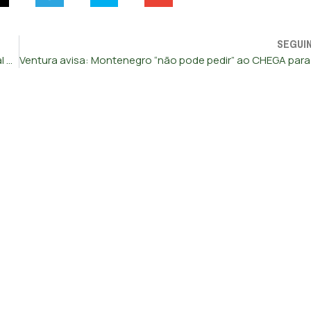
SEGUI
CHEGA vota contra retirar poder de fiscalização ao Tribunal de Contas