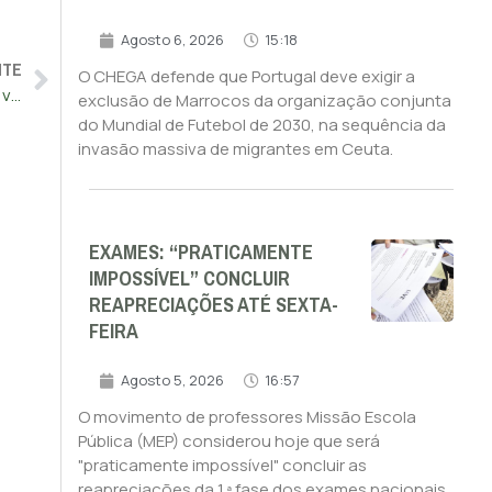
Agosto 6, 2026
15:18
NTE
O CHEGA defende que Portugal deve exigir a
Ventura avisa: Montenegro “não pode pedir” ao CHEGA para viabilizar reformas “más para o país”
exclusão de Marrocos da organização conjunta
do Mundial de Futebol de 2030, na sequência da
invasão massiva de migrantes em Ceuta.
EXAMES: “PRATICAMENTE
IMPOSSÍVEL” CONCLUIR
REAPRECIAÇÕES ATÉ SEXTA-
FEIRA
Agosto 5, 2026
16:57
O movimento de professores Missão Escola
Pública (MEP) considerou hoje que será
"praticamente impossível" concluir as
reapreciações da 1.ª fase dos exames nacionais