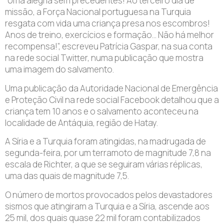
“Uma alegria sem precedentes! Ao terceiro dia de
missão, a Força Nacional portuguesa na Turquia
resgata com vida uma criança presa nos escombros!
Anos de treino, exercícios e formação… Não há melhor
recompensa!”, escreveu Patrícia Gaspar, na sua conta
na rede social Twitter, numa publicação que mostra
uma imagem do salvamento.
Uma publicação da Autoridade Nacional de Emergência
e Proteção Civil na rede social Facebook detalhou que a
criança tem 10 anos e o salvamento aconteceu na
localidade de Antáquia, região de Hatay.
A Síria e a Turquia foram atingidas, na madrugada de
segunda-feira, por um terramoto de magnitude 7,8 na
escala de Richter, a que se seguiram várias réplicas,
uma das quais de magnitude 7,5.
O número de mortos provocados pelos devastadores
sismos que atingiram a Turquia e a Síria, ascende aos
25 mil, dos quais quase 22 mil foram contabilizados