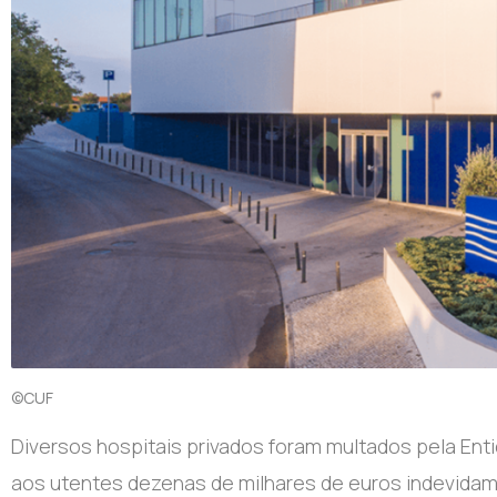
©CUF
Diversos hospitais privados foram multados pela Ent
aos utentes dezenas de milhares de euros indevida