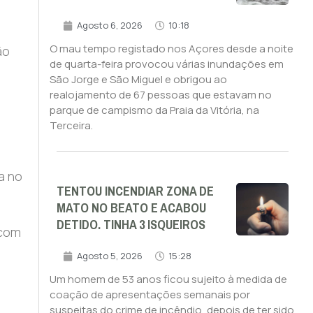
Agosto 6, 2026
10:18
O mau tempo registado nos Açores desde a noite
ão
de quarta-feira provocou várias inundações em
São Jorge e São Miguel e obrigou ao
realojamento de 67 pessoas que estavam no
parque de campismo da Praia da Vitória, na
Terceira.
a no
TENTOU INCENDIAR ZONA DE
MATO NO BEATO E ACABOU
DETIDO. TINHA 3 ISQUEIROS
 com
Agosto 5, 2026
15:28
Um homem de 53 anos ficou sujeito à medida de
coação de apresentações semanais por
suspeitas do crime de incêndio, depois de ter sido