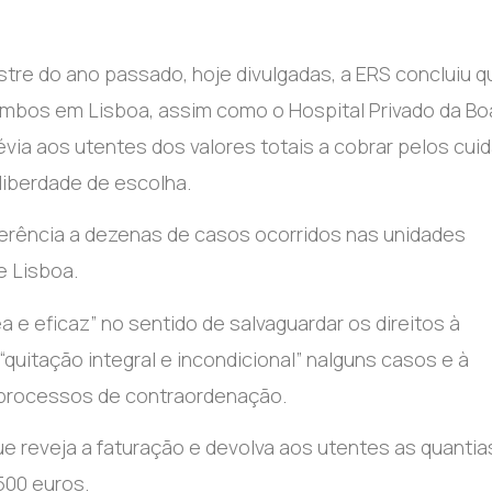
tre do ano passado, hoje divulgadas, a ERS concluiu q
 ambos em Lisboa, assim como o Hospital Privado da Bo
évia aos utentes dos valores totais a cobrar pelos cui
liberdade de escolha.
eferência a dezenas de casos ocorridos nas unidades
e Lisboa.
 e eficaz” no sentido de salvaguardar os direitos à
quitação integral e incondicional” nalguns casos e à
o processos de contraordenação.
e reveja a faturação e devolva aos utentes as quantia
500 euros.