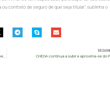
ou contrato de seguro de que seja titular”, sublinha o
SEGUI
André Ventura desafia primeiro-ministro a liderar negociações com professores
CHEGA continua a subir e aproxima-se do 