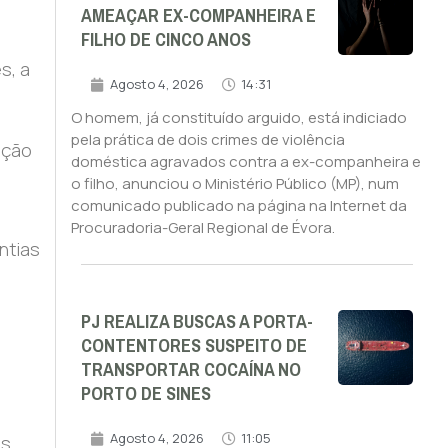
AMEAÇAR EX-COMPANHEIRA E
FILHO DE CINCO ANOS
s, a
Agosto 4, 2026
14:31
O homem, já constituído arguido, está indiciado
pela prática de dois crimes de violência
ação
doméstica agravados contra a ex-companheira e
o filho, anunciou o Ministério Público (MP), num
comunicado publicado na página na Internet da
Procuradoria-Geral Regional de Évora.
ntias
PJ REALIZA BUSCAS A PORTA-
CONTENTORES SUSPEITO DE
TRANSPORTAR COCAÍNA NO
PORTO DE SINES
Agosto 4, 2026
11:05
s,