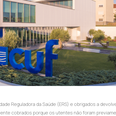
idade Reguladora da Saúde (ERS) e obrigados a devolv
mente cobrados porque os utentes não foram previam