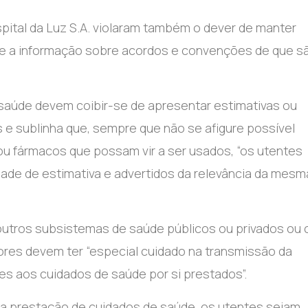
pital da Luz S.A. violaram também o dever de manter
e a informação sobre acordos e convenções de que s
 saúde devem coibir-se de apresentar estimativas ou
e sublinha que, sempre que não se afigure possível
ou fármacos que possam vir a ser usados, “os utentes
ade de estimativa e advertidos da relevância da mesm
utros subsistemas de saúde públicos ou privados ou
ores devem ter “especial cuidado na transmissão da
s aos cuidados de saúde por si prestados”.
a prestação de cuidados de saúde, os utentes sejam