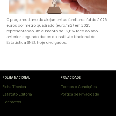
O preço mediano de alojamentos familiares foi de 2.076
euros por metro quadrado (euro/m2) em 2025,
representando um aumento de 16,8% face ao ano
anterior, segundo dados do Instituto Nacional de
Estatística (INE), hoje divulgados.
FOLHA NACIONAL
PRIVACIDADE
Ficha Técnica
Termos e Condições
Estatuto Editorial
Política de Privacidade
Contactos