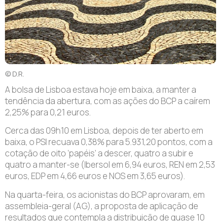
© D.R.
A bolsa de Lisboa estava hoje em baixa, a manter a
tendência da abertura, com as ações do BCP a caírem
2,25% para 0,21 euros.
Cerca das 09h10 em Lisboa, depois de ter aberto em
baixa, o PSI recuava 0,38% para 5.931,20 pontos, com a
cotação de oito ‘papéis’ a descer, quatro a subir e
quatro a manter-se (Ibersol em 6,94 euros, REN em 2,53
euros, EDP em 4,66 euros e NOS em 3,65 euros).
Na quarta-feira, os acionistas do BCP aprovaram, em
assembleia-geral (AG), a proposta de aplicação de
resultados que contempla a distribuição de quase 10