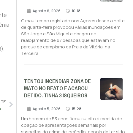
Agosto 6, 2026
10:18
nte
O mau tempo registado nos Açores desde a noite
vénia
de quarta-feira provocou várias inundações em
São Jorge e São Miguel e obrigou ao
realojamento de 67 pessoas que estavam no
parque de campismo da Praia da Vitória, na
),
Terceira.
TENTOU INCENDIAR ZONA DE
MATO NO BEATO E ACABOU
DETIDO. TINHA 3 ISQUEIROS
NTE
Autarca de Odemira estima prejuízos causados por incêndio em 10 milhões de euros
Agosto 5, 2026
15:28
Um homem de 53 anos ficou sujeito à medida de
coação de apresentações semanais por
suspeitas do crime de incêndio, depois de ter sido