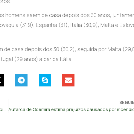
ros.
os homens saem de casa depois dos 30 anos, juntame
lováquia (31,9), Espanha (31), Itália (30,9), Malta e Eslo
 de casa depois dos 30 (30,2), seguida por Malta (29,8
ugal (29 anos) a par da Itália.
SEGUI
Estudante é julgado por ser suspeito de violar colega em Coimbra