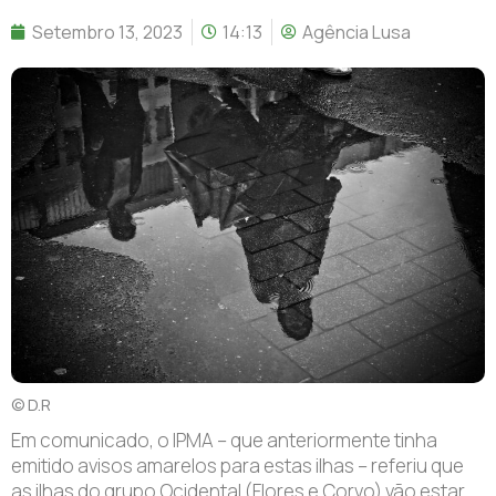
Setembro 13, 2023
14:13
Agência Lusa
© D.R
E
m comunicado, o IPMA – que anteriormente tinha
emitido avisos amarelos para estas ilhas – referiu que
as ilhas do grupo Ocidental (Flores e Corvo) vão estar