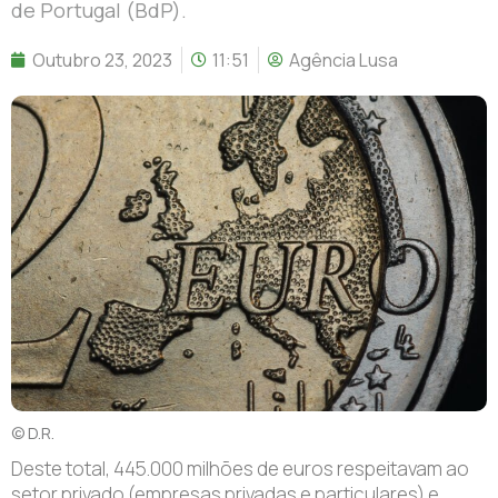
de Portugal (BdP).
Outubro 23, 2023
11:51
Agência Lusa
© D.R.
Deste total, 445.000 milhões de euros respeitavam ao
setor privado (empresas privadas e particulares) e