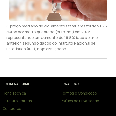
O preço mediano de alojamentos familiares foi de 2.076
euros por metro quadrado (euro/m2) em 2025,
representando um aumento de 16,8% face ao ano
anterior, segundo dados do Instituto Nacional de
Estatística (INE), hoje divulgados.
FOLHA NACIONAL
PRIVACIDADE
Ficha Técnica
Termos e Condições
Estatuto Editorial
Política de Privacidade
Contactos