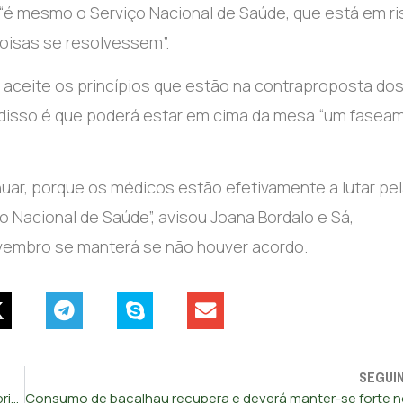
“é mesmo o Serviço Nacional de Saúde, que está em ri
coisas se resolvessem”.
 aceite os princípios que estão na contraproposta do
s disso é que poderá estar em cima da mesa “um fasea
nuar, porque os médicos estão efetivamente a lutar pe
o Nacional de Saúde”, avisou Joana Bordalo e Sá,
ovembro se manterá se não houver acordo.
SEGUI
INEM diz que só 57% das vítimas de AVC liga para o 112 nas primeiras duas horas