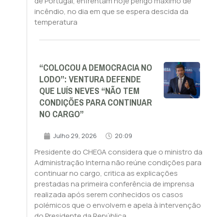
de Portugal, enfrentam hoje perigo máximo de
incêndio, no dia em que se espera descida da
temperatura
“COLOCOU A DEMOCRACIA NO
LODO”: VENTURA DEFENDE
QUE LUÍS NEVES “NÃO TEM
CONDIÇÕES PARA CONTINUAR
NO CARGO”
Julho 29, 2026
20:09
Presidente do CHEGA considera que o ministro da
Administração Interna não reúne condições para
continuar no cargo, critica as explicações
prestadas na primeira conferência de imprensa
realizada após serem conhecidos os casos
polémicos que o envolvem e apela à intervenção
do Presidente da República.