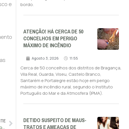
sco e
bordo.
s
ATENÇÃO! HÁ CERCA DE 50
mento
CONCELHOS EM PERIGO
MÁXIMO DE INCÊNDIO
Agosto 3, 2026
11:55
las
Cerca de 50 concelhos dos distritos de Bragança,
Vila Real, Guarda, Viseu, Castelo Branco,
Santarém e Portalegre estão hoje em perigo
máximo de incêndio rural, segundo o Instituto
Português do Mar e da Atmosfera (IPMA).
DETIDO SUSPEITO DE MAUS-
NTE
TRATOS E AMEAÇAS DE
Consumo de bacalhau recupera e deverá manter-se forte no Natal