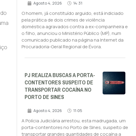
Agosto 4, 2026
14:31
 do
O homem, já constituído arguido, está indiciado
pela prática de dois crimes de violência
 uma
doméstica agravados contra a ex-companheira e
o filho, anunciou o Ministério Público (MP), num
comunicado publicado na página na Internet da
iço
Procuradoria-Geral Regional de Évora.
PJ REALIZA BUSCAS A PORTA-
CONTENTORES SUSPEITO DE
TRANSPORTAR COCAÍNA NO
PORTO DE SINES
Agosto 4, 2026
11:05
A Polícia Judiciária arrestou, esta madrugada, um
porta-contentores no Porto de Sines, suspeito de
transportar grandes quantidades de cocaína a