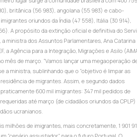
meiro lugar surge a comunidade brasileira com 400 75
80), britânica (56 983), angolana (55 983) e cabo-
igrantes oriundos da Índia (47 558), Itália (30 914),
). A propósito da extinção oficial e definitiva do Serv
, a ministra dos Assuntos Parlamentares, Ana Catarina
F, a Agência para a Integração, Migrações e Asilo (AIM
óximo mês de março. “Vamos lançar uma megaoperação d
 a ministra, sublinhando que o “objetivo é limpar as
 residência de migrantes. Assim, e segundo dados
 praticamente 600 mil imigrantes: 347 mil pedidos de
 requeridas até março (de cidadãos oriundos da CPLP)
adãos ucranianos.
s milhões de imigrantes, mais concretamente, 1 901 9
m “cenário assustador” para o futuro Portugal. O