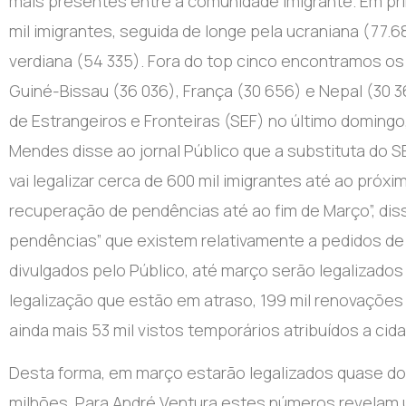
mais presentes entre a comunidade imigrante. Em pri
mil imigrantes, seguida de longe pela ucraniana (77.6
verdiana (54 335). Fora do top cinco encontramos os im
Guiné-Bissau (36 036), França (30 656) e Nepal (30 366
de Estrangeiros e Fronteiras (SEF) no último domingo
Mendes disse ao jornal Público que a substituta do SE
vai legalizar cerca de 600 mil imigrantes até ao pr
recuperação de pendências até ao fim de Março”, disse
pendências” que existem relativamente a pedidos de
divulgados pelo Público, até março serão legalizados
legalização que estão em atraso, 199 mil renovações
ainda mais 53 mil vistos temporários atribuídos a cid
Desta forma, em março estarão legalizados quase doi
milhões. Para André Ventura estes números revelam u