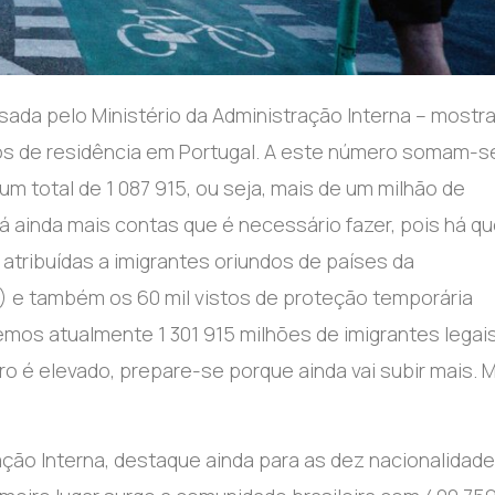
ada pelo Ministério da Administração Interna – mostr
tos de residência em Portugal. A este número somam-s
m total de 1 087 915, ou seja, mais de um milhão de
á ainda mais contas que é necessário fazer, pois há q
atribuídas a imigrantes oriundos de países da
 e também os 60 mil vistos de proteção temporária
temos atualmente 1 301 915 milhões de imigrantes legai
ro é elevado, prepare-se porque ainda vai subir mais. 
ação Interna, destaque ainda para as dez nacionalidad