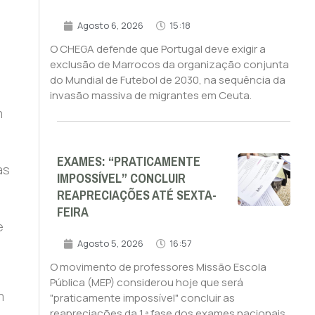
Agosto 6, 2026
15:18
O CHEGA defende que Portugal deve exigir a
exclusão de Marrocos da organização conjunta
do Mundial de Futebol de 2030, na sequência da
invasão massiva de migrantes em Ceuta.
m
EXAMES: “PRATICAMENTE
as
IMPOSSÍVEL” CONCLUIR
REAPRECIAÇÕES ATÉ SEXTA-
FEIRA
e
Agosto 5, 2026
16:57
O movimento de professores Missão Escola
Pública (MEP) considerou hoje que será
m
"praticamente impossível" concluir as
reapreciações da 1.ª fase dos exames nacionais