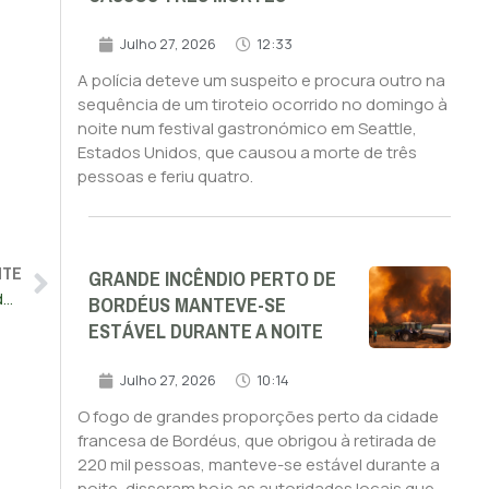
Julho 27, 2026
12:33
A polícia deteve um suspeito e procura outro na
sequência de um tiroteio ocorrido no domingo à
noite num festival gastronómico em Seattle,
Estados Unidos, que causou a morte de três
pessoas e feriu quatro.
NTE
GRANDE INCÊNDIO PERTO DE
Mais de mil migrantes chegaram nas últimas 24 horas à ilha de Lampedusa
BORDÉUS MANTEVE-SE
ESTÁVEL DURANTE A NOITE
Julho 27, 2026
10:14
O fogo de grandes proporções perto da cidade
francesa de Bordéus, que obrigou à retirada de
220 mil pessoas, manteve-se estável durante a
noite, disseram hoje as autoridades locais que