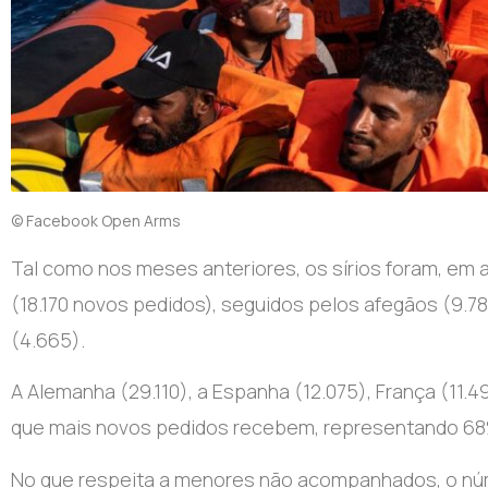
© Facebook Open Arms
Tal como nos meses anteriores, os sírios foram, em a
(18.170 novos pedidos), seguidos pelos afegãos (9.7
(4.665).
A Alemanha (29.110), a Espanha (12.075), França (11
que mais novos pedidos recebem, representando 68%
No que respeita a menores não acompanhados, o núm