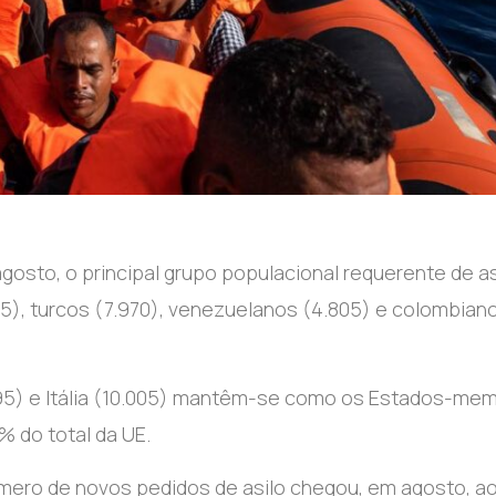
gosto, o principal grupo populacional requerente de as
85), turcos (7.970), venezuelanos (4.805) e colombian
.495) e Itália (10.005) mantêm-se como os Estados-me
 do total da UE.
ero de novos pedidos de asilo chegou, em agosto, a