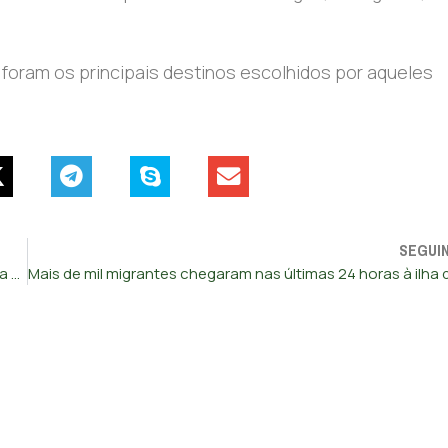
) foram os principais destinos escolhidos por aqueles
SEGUI
Bruxelas prorroga até junho de 2024 regras mais flexíveis da UE para apoios à energia