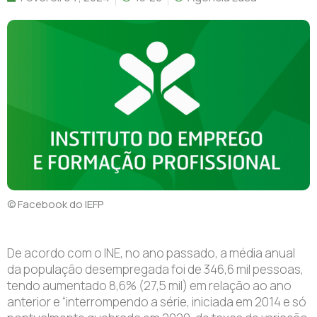
© Facebook do IEFP
De acordo com o INE, no ano passado, a média anual
da população desempregada foi de 346,6 mil pessoas,
tendo aumentado 8,6% (27,5 mil) em relação ao ano
anterior e “interrompendo a série, iniciada em 2014 e só