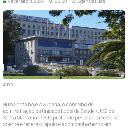
Fevereiro 8, 2024
09:30
Agência Lusa
© D.R.
Numa nota hoje divulgada, o conselho de
administração da Unidade Local de Saúde (ULS) de
Santa Maria manifesta profundo pesar pela morte do
doente e reitera o “apoio e acompanhamento em