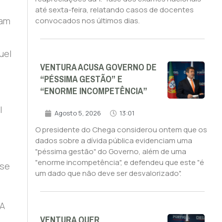
até sexta-feira, relatando casos de docentes
iam
convocados nos últimos dias.
uel
VENTURA ACUSA GOVERNO DE
“PÉSSIMA GESTÃO” E
“ENORME INCOMPETÊNCIA”
l
Agosto 5, 2026
13:01
O presidente do Chega considerou ontem que os
dados sobre a dívida pública evidenciam uma
"péssima gestão" do Governo, além de uma
"enorme incompetência", e defendeu que este "é
ase
um dado que não deve ser desvalorizado".
GA
VENTURA QUER