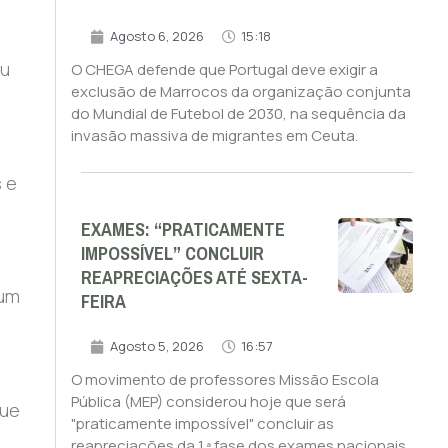
Agosto 6, 2026
15:18
ou
O CHEGA defende que Portugal deve exigir a
exclusão de Marrocos da organização conjunta
do Mundial de Futebol de 2030, na sequência da
invasão massiva de migrantes em Ceuta.
s e
EXAMES: “PRATICAMENTE
IMPOSSÍVEL” CONCLUIR
REAPRECIAÇÕES ATÉ SEXTA-
 um
FEIRA
Agosto 5, 2026
16:57
O movimento de professores Missão Escola
Pública (MEP) considerou hoje que será
que
"praticamente impossível" concluir as
reapreciações da 1.ª fase dos exames nacionais