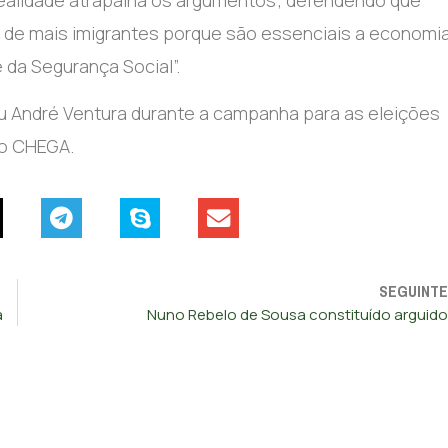
 realidade atrapalha os argumentos”, defendendo que
sa de mais imigrantes porque são essenciais a economia
 da Segurança Social”.
u André Ventura durante a campanha para as eleições
do CHEGA.
SEGUINTE
a
Nuno Rebelo de Sousa constituído arguido