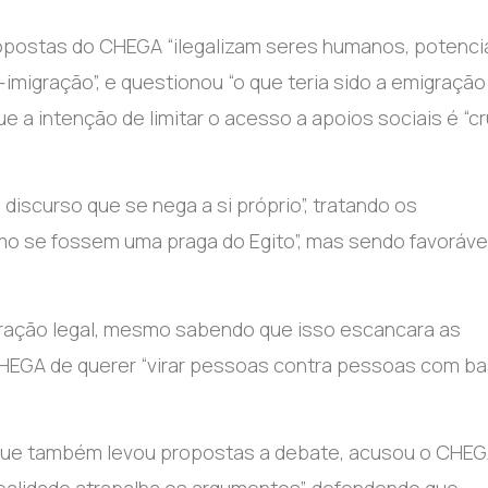
propostas do CHEGA “ilegalizam seres humanos, potenc
-imigração”, e questionou “o que teria sido a emigração
e a intenção de limitar o acesso a apoios sociais é “cr
discurso que se nega a si próprio”, tratando os
mo se fossem uma praga do Egito”, mas sendo favoráve
igração legal, mesmo sabendo que isso escancara as
o CHEGA de querer “virar pessoas contra pessoas com b
do que também levou propostas a debate, acusou o CHE