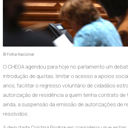
© Folha Nacional
O
CHEGA agendou para hoje no parlamento um debate
introdução de quotas, limitar o acesso a apoios soci
anos, facilitar o regresso voluntário de cidadãos est
autorização de residência a quem tenha contrato de t
ainda, a suspensão da emissão de autorizações de 
resolvidos.
A deputada Cristina Rodrigues considerou que estas 