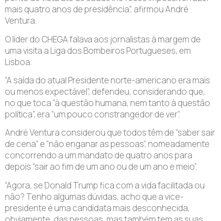
mais quatro anos de presidência”, afirmou André
Ventura.
O líder do CHEGA falava aos jornalistas à margem de
uma visita a Liga dos Bombeiros Portugueses, em
Lisboa.
“A saída do atual Presidente norte-americano era mais
ou menos expectável”, defendeu, considerando que,
no que toca “à questão humana, nem tanto à questão
política”, era “um pouco constrangedor de ver”.
André Ventura considerou que todos têm de “saber sair
de cena” e “não enganar as pessoas”, nomeadamente
concorrendo a um mandato de quatro anos para
depois “sair ao fim de um ano ou de um ano e meio”.
“Agora, se Donald Trump fica com a vida facilitada ou
não? Tenho algumas dúvidas, acho que a vice-
presidente é uma candidata mais desconhecida,
obviamente, das pessoas, mas também tem as suas