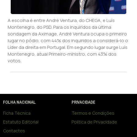
A escolha é entre André Ventura, do CHEGA, e Luís
Montenegro, do PSD. Para os inquiridos da última
sondagem da Aximage, André Ventura ocupa o primeiro
lugar no pódio, com 44% dos inquiridos a considerá-lo o
Líder da direita em Portugal. Em segundo lugar surge Luís
Montenegro, atual Primeiro-ministro, com 43% dos
votos.
FOLHA NACIONAL
PRIVACIDADE
Ficha Técnica
Termos e Condições
Estatuto Editorial
Política de Privacidade
Contactos