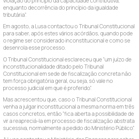
violação do princípio da capacidade contributiva,
enquanto decorrência do princípio da igualdade
tributária”.
Em agosto, a Lusa contactou o Tribunal Constitucional
para saber, após estes vários acórdãos, quando pode
o regime ser considerado inconstitucional e como se
desenrola esse processo.
O Tribunal Constitucional esclareceu que “um juízo de
inconstitucionalidade ditado pelo Tribunal
Constitucional em sede de fiscalização concreta não
tem força obrigatória geral, ou seja, só vale no
processo judicial em que é proferido”.
Mas acrescentou que, caso o Tribunal Constitucional
venha a julgar inconstitucional a mesma norma em três
casos concretos, então “fica aberta a possibilidade de
vir a reapreciá-la em processo de fiscalização abstrata
sucessiva, normalmente a pedido do Ministério Público”.