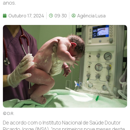
anos.
Outubro 17, 2024
09:30
Agência Lusa
© D.R.
De acordo com o Instituto Nacional de Saúde Doutor
Ricardo Jorge (INSA), “nos primeiros nove meses deste