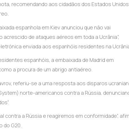
 nota, recomendando aos cidadãos dos Estados Unidos
reo.
ixada espanhola em Kiev anunciou que não vai
sco acrescido de ataques aéreos em toda a Ucrânia”,
etrónica enviada aos espanhóis residentes na Ucrâni
esidentes espanhóis, a embaixada de Madrid em
omo a procura de um abrigo antiaéreo.
Lavrov, referiu-se a uma resposta aos disparos ucrania
System) norte-americanos contra a Rússia, denuncian
os”.
l contra a Rússia e reagiremos em conformidade”, afi
ão do G20.