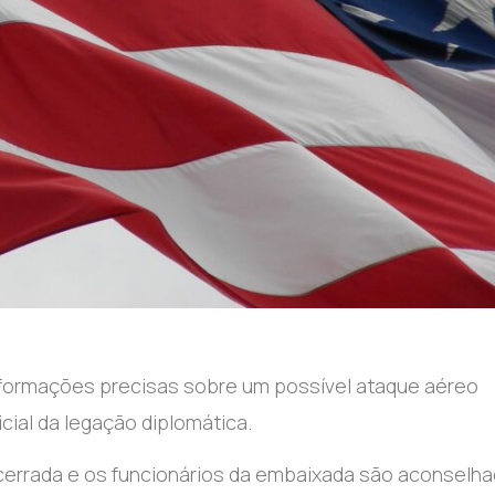
nformações precisas sobre um possível ataque aéreo
ficial da legação diplomática.
cerrada e os funcionários da embaixada são aconselha