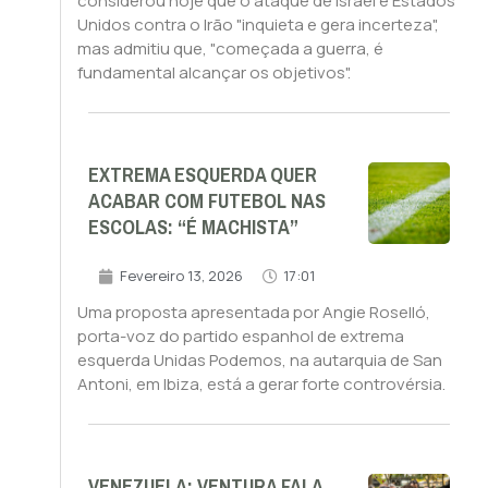
considerou hoje que o ataque de Israel e Estados
Unidos contra o Irão "inquieta e gera incerteza",
mas admitiu que, "começada a guerra, é
fundamental alcançar os objetivos".
EXTREMA ESQUERDA QUER
ACABAR COM FUTEBOL NAS
ESCOLAS: “É MACHISTA”
Fevereiro 13, 2026
17:01
Uma proposta apresentada por Angie Roselló,
porta-voz do partido espanhol de extrema
esquerda Unidas Podemos, na autarquia de San
Antoni, em Ibiza, está a gerar forte controvérsia.
VENEZUELA: VENTURA FALA