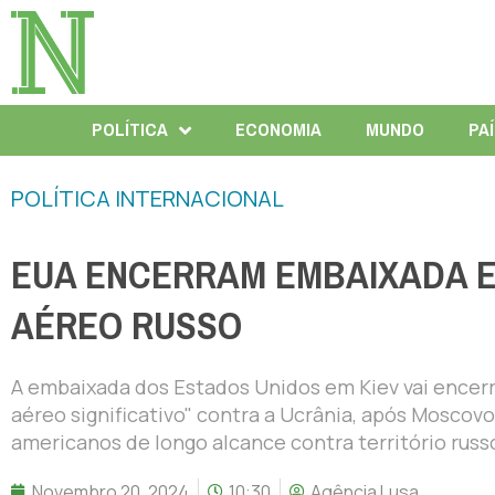
POLÍTICA
ECONOMIA
MUNDO
PA
POLÍTICA INTERNACIONAL
EUA ENCERRAM EMBAIXADA E
AÉREO RUSSO
A embaixada dos Estados Unidos em Kiev vai encerra
aéreo significativo" contra a Ucrânia, após Moscov
americanos de longo alcance contra território russ
Novembro 20, 2024
10:30
Agência Lusa