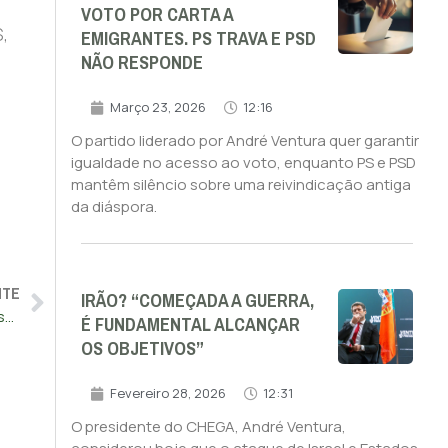
VOTO POR CARTA A
,
EMIGRANTES. PS TRAVA E PSD
NÃO RESPONDE
Março 23, 2026
12:16
O partido liderado por André Ventura quer garantir
igualdade no acesso ao voto, enquanto PS e PSD
mantêm silêncio sobre uma reivindicação antiga
da diáspora.
NTE
IRÃO? “COMEÇADA A GUERRA,
Embaixada de Portugal na Ucrânia fecha portas devido a possível ataque
É FUNDAMENTAL ALCANÇAR
OS OBJETIVOS”
Fevereiro 28, 2026
12:31
O presidente do CHEGA, André Ventura,