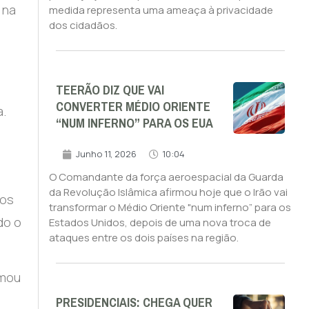
 na
medida representa uma ameaça à privacidade
dos cidadãos.
TEERÃO DIZ QUE VAI
CONVERTER MÉDIO ORIENTE
a.
“NUM INFERNO” PARA OS EUA
Junho 11, 2026
10:04
O Comandante da força aeroespacial da Guarda
da Revolução Islâmica afirmou hoje que o Irão vai
nos
transformar o Médio Oriente "num inferno” para os
do o
Estados Unidos, depois de uma nova troca de
ataques entre os dois países na região.
rmou
PRESIDENCIAIS: CHEGA QUER