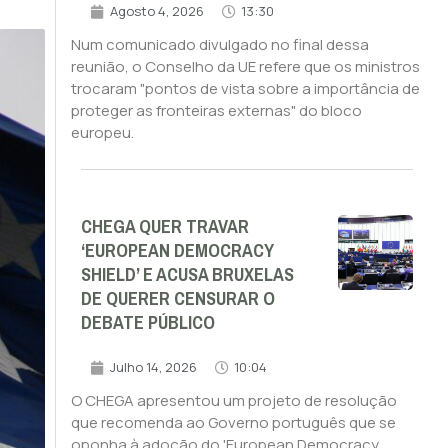
Agosto 4, 2026
13:30
Num comunicado divulgado no final dessa
reunião, o Conselho da UE refere que os ministros
trocaram "pontos de vista sobre a importância de
proteger as fronteiras externas" do bloco
europeu.
CHEGA QUER TRAVAR
‘EUROPEAN DEMOCRACY
SHIELD’ E ACUSA BRUXELAS
DE QUERER CENSURAR O
DEBATE PÚBLICO
Julho 14, 2026
10:04
O CHEGA apresentou um projeto de resolução
que recomenda ao Governo português que se
oponha à adoção do 'European Democracy