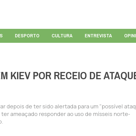
ÍS
DESPORTO
CULTURA
ENTREVISTA
OPIN
M KIEV POR RECEIO DE ATAQU
r depois de ter sido alertada para um "possível ata
o ter ameaçado responder ao uso de mísseis norte-
o.