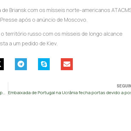
ssa de Briansk com os mísseis norte-americanos ATACMS
e Presse após o anúncio de Moscovo.
o território russo com os mísseis de longo alcance
ta a um pedido de Kiev.
SEGUI
Parlamento ucraniano aprova Orçamento com 60% da despesa para defesa e segurança